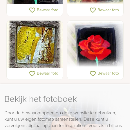
Glass fusing roos
Glass fusing decoratie
favorite_border
favorite_border
Bewaar foto
Bewaar foto
798-pop.png
19-pop PNG.png
favorite_border
favorite_border
Bewaar foto
Bewaar foto
Bekijk het fotoboek
Door de bewaarknoppen op deze website te gebruiken,
kunt u uw eigen fotomap samenstellen. Deze kunt u
vervolgens digitaal opslaan ter inspiratie of voor als u bij ons