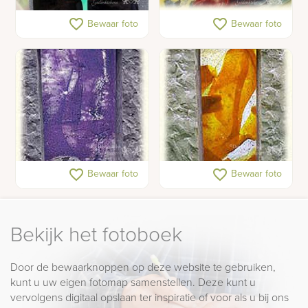
Glass fusing roos
Glass fusing decoratie
favorite_border
favorite_border
Bewaar foto
Bewaar foto
799-pop PNG .png
800-pop.png
favorite_border
favorite_border
Bewaar foto
Bewaar foto
Bekijk het fotoboek
Door de bewaarknoppen op deze website te gebruiken,
kunt u uw eigen fotomap samenstellen. Deze kunt u
vervolgens digitaal opslaan ter inspiratie of voor als u bij ons