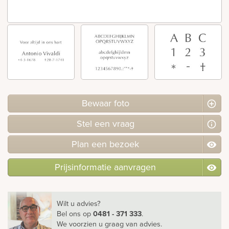
Bekijk
ook:
Bewaar foto
Stel
een
vraag
Plan
een
bezoek
Prijsinformatie aanvragen
Wilt u advies?
Bel ons
op
0481 - 371 333
.
We voorzien u graag van advies.