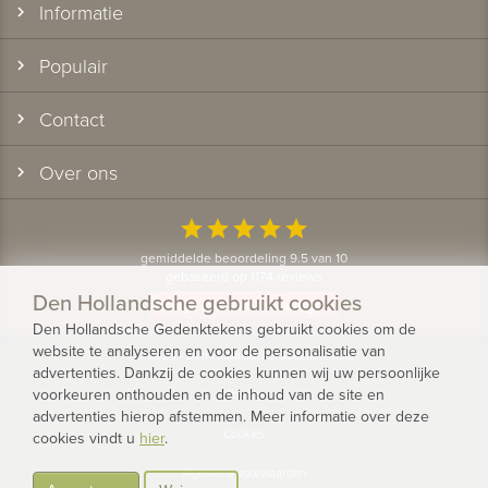
Informatie
Populair
Contact
Over ons
star
star
star
star
star
gemiddelde beoordeling 9.5 van 10
gebaseerd op 1174 reviews
Den Hollandsche gebruikt cookies
Bekijk alle klantervaringen
Den Hollandsche Gedenktekens gebruikt cookies om de
website te analyseren en voor de personalisatie van
© 2026 - Den Hollandsche Gedenktekens
advertenties. Dankzij de cookies kunnen wij uw persoonlijke
voorkeuren onthouden en de inhoud van de site en
Privacy
advertenties hierop afstemmen. Meer informatie over deze
Cookies
cookies vindt u
hier
.
Algemene voorwaarden