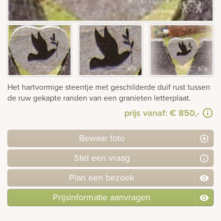
Bekijk
ook:
Het hartvormige steentje met geschilderde duif rust tussen
de ruw gekapte randen van een granieten letterplaat.
prijs vanaf:
€ 850,-
Bewaar foto
Stel
een
vraag
Plan
een
bezoek
Prijsinformatie aanvragen