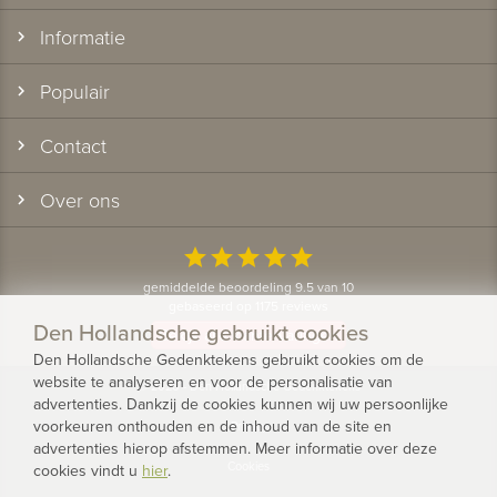
Informatie
Populair
Contact
Over ons
star
star
star
star
star
gemiddelde beoordeling 9.5 van 10
gebaseerd op 1175 reviews
Den Hollandsche gebruikt cookies
Bekijk alle klantervaringen
Den Hollandsche Gedenktekens gebruikt cookies om de
website te analyseren en voor de personalisatie van
© 2026 - Den Hollandsche Gedenktekens
advertenties. Dankzij de cookies kunnen wij uw persoonlijke
voorkeuren onthouden en de inhoud van de site en
Privacy
advertenties hierop afstemmen. Meer informatie over deze
Cookies
cookies vindt u
hier
.