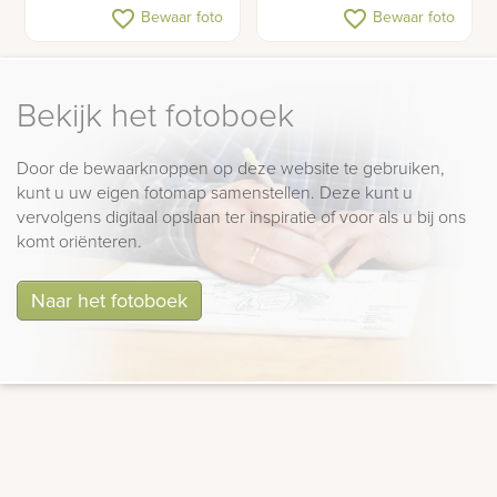
Grafsteen met kruis in
Hartvorm grafsteen
favorite_border
favorite_border
Bewaar foto
Bewaar foto
lettersteen
Bekijk het fotoboek
Door de bewaarknoppen op deze website te gebruiken,
kunt u uw eigen fotomap samenstellen. Deze kunt u
vervolgens digitaal opslaan ter inspiratie of voor als u bij ons
komt oriënteren.
Naar het fotoboek