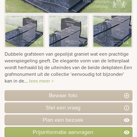
Bekijk
ook:
Dubbele grafsteen van gepolijst graniet wat een prachtige
weerspiegeling geeft. De elegante vorm van de letterplaat
wordt herhaald bij de uiteindes van de beide dekplaten.Een
grafmonument uit de collectie ‘eenvoudig tot bijzonder’
kan in de...
lees meer >
Bewaar foto
Stel
een
vraag
Plan
een
bezoek
Prijsinformatie aanvragen