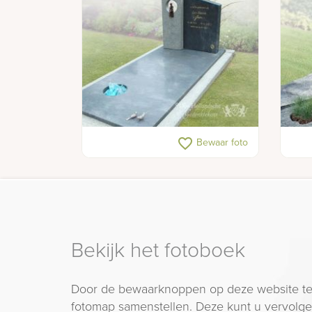
Grafsteen bronzen beeldje
Graf
favorite_border
Bewaar foto
vogeltjes
Bekijk het fotoboek
Door de bewaarknoppen op deze website te
fotomap samenstellen. Deze kunt u vervolgen