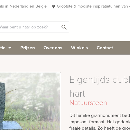
els in Nederland en Belgie
Grootste & mooiste inspiratietuinen van
place
search
tie
Prijzen
Over ons
Winkels
Contact
Eigentijds du
hart
Natuursteen
Dit familie grafmonument bed
imposant formaat. Het gedenk
fraaie details. Zo heeft de gr