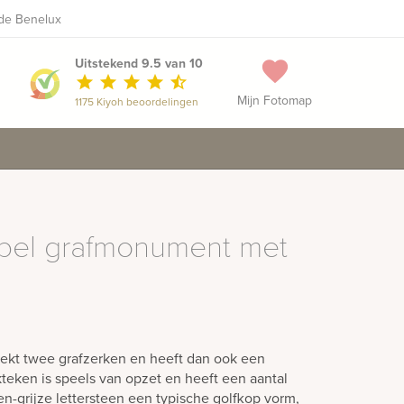
 de Benelux
+31 481 371 333
Maak een vrijblijvende afspraak
phone
Uitstekend 9.5 van 10
favorite
star
star
star
star
star_half
Mijn Fotomap
1175 Kiyoh beoordelingen
bbel grafmonument met
ekt twee grafzerken en heeft dan ook een
teken is speels van opzet en heeft een aantal
oen-grijze lettersteen een typische golfkop vorm,