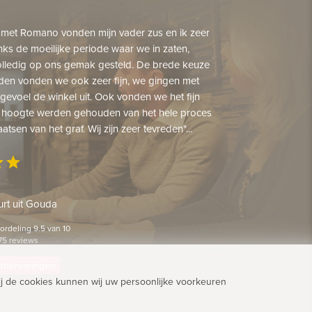
 met Romano vonden mijn vader zus en ik zeer
nks de moeilijke periode waar we in zaten,
lledig op ons gemak gesteld. De brede keuze
den vonden we ook zeer fijn, we gingen met
gevoel de winkel uit. Ook vonden we het fijn
 hoogte werden gehouden van het hele proces
aatsen van het graf. Wij zijn zeer tevreden"...
ar
star
rt uit Gouda
rdeling 9.5 van 10
75 reviews
lantervaringen
j de cookies kunnen wij uw persoonlijke voorkeuren