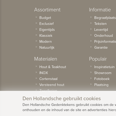
Assortiment
Informatie
Budget
Begraafplaat
Exclusief
Teksten
Eigentijds
Levertijd
Klassiek
Onderhoud
Modern
Prijsinformati
Natuurlijk
Garantie
Materialen
Populair
Hout & Teakhout
Inspiratietuin
INOX
Showroom
Cortenstaal
Fotoboek
Versteend hout
Plaatsing
Zwerfkeien
Glas
Den Hollandsche gebruikt cookies
Den Hollandsche Gedenktekens gebruikt cookies om de web
onthouden en de inhoud van de site en advertenties hier