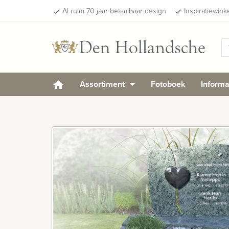
Al ruim 70 jaar betaalbaar design
Inspiratiewink
done
done
Assortiment
Fotoboek
Informa