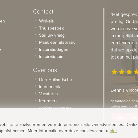
Contact
"Het gesprek
sen
Winkels
prettig. Onda
Thuisbezoek
werden we vo
Stel uw vraag
in mogelijkhe
Maak een afspraak
een tevreden 
e
Inspiratiedagen
dat we op de
Inspiratietuin
tot aan het pl
Over ons
star
star
star
st
Den Hollandsche
In de media
Dennis Vincou
Vacatures
Keurmerk
gemiddelde beoo
gebaseerd op 11
grafmonumenten
Bekijk alle k
site te analyseren en voor de personalisatie van advertenties. Dankzi
op afstemmen. Meer informatie over deze cookies vindt u
hier
.