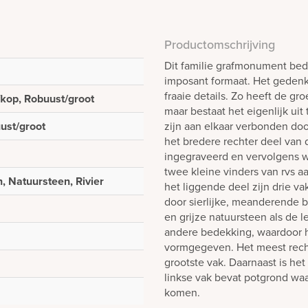
Productomschrijving
Dit familie grafmonument bed
imposant formaat. Het gedenk
fraaie details. Zo heeft de gr
fkop, Robuust/groot
maar bestaat het eigenlijk ui
ust/groot
zijn aan elkaar verbonden do
het bredere rechter deel van d
ingegraveerd en vervolgens wi
twee kleine vinders van rvs a
, Natuursteen, Rivier
het liggende deel zijn drie 
door sierlijke, meanderende b
en grijze natuursteen als de 
andere bedekking, waardoor he
vormgegeven. Het meest rechtse
grootste vak. Daarnaast is he
linkse vak bevat potgrond waar
komen.