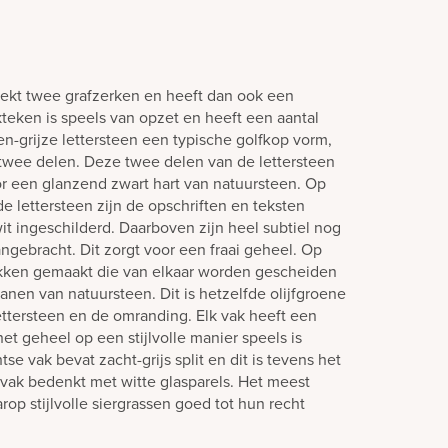
ekt twee grafzerken en heeft dan ook een
teken is speels van opzet en heeft een aantal
oen-grijze lettersteen een typische golfkop vorm,
t twee delen. Deze twee delen van de lettersteen
or een glanzend zwart hart van natuursteen. Op
e lettersteen zijn de opschriften en teksten
t ingeschilderd. Daarboven zijn heel subtiel nog
angebracht. Dit zorgt voor een fraai geheel. Op
vakken gemaakt die van elkaar worden gescheiden
anen van natuursteen. Dit is hetzelfde olijfgroene
lettersteen en de omranding. Elk vak heeft een
t geheel op een stijlvolle manier speels is
 vak bevat zacht-grijs split en dit is tevens het
t vak bedenkt met witte glasparels. Het meest
op stijlvolle siergrassen goed tot hun recht