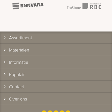
Assortiment
Materialen
Informatie
Populair
Contact
Over ons
star
star
star
star
star