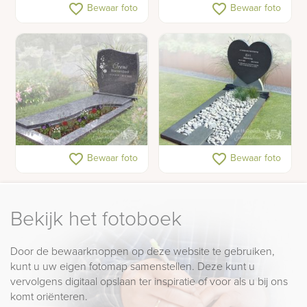
Gedenkteken met
Sierlijke grafsteen met
favorite_border
favorite_border
Bewaar foto
Bewaar foto
zeilboot op rivier
uitgehouwen duif
Grafmonument met
Hart grafsteen
favorite_border
favorite_border
Bewaar foto
Bewaar foto
bloem
Bekijk het fotoboek
Door de bewaarknoppen op deze website te gebruiken,
kunt u uw eigen fotomap samenstellen. Deze kunt u
vervolgens digitaal opslaan ter inspiratie of voor als u bij ons
komt oriënteren.