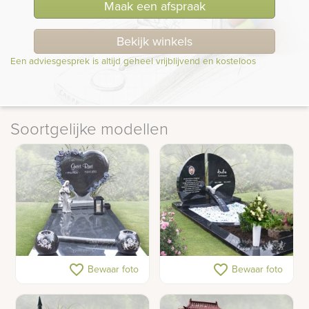
Maak een afspraak
Bekijk winkels
Een adviesgesprek is altijd geheel vrijblijvend en kosteloos
Soortgelijke modellen
Grafsteen met hart en
Gedenkteken met ronde
favorite_border
favorite_border
Bewaar foto
Bewaar foto
rozen
letterplaat