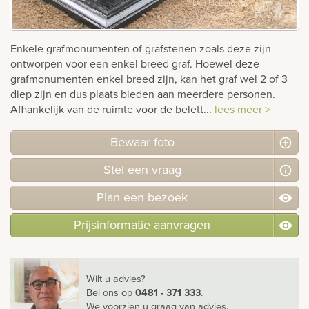
Bekijk
ook:
Enkele grafmonumenten of grafstenen zoals deze zijn
ontworpen voor een enkel breed graf. Hoewel deze
grafmonumenten enkel breed zijn, kan het graf wel 2 of 3
diep zijn en dus plaats bieden aan meerdere personen.
Afhankelijk van de ruimte voor de belett...
lees meer >
Bewaar foto
Stel
een
vraag
Plan
een
bezoek
Prijsinformatie aanvragen
Wilt u advies?
Bel ons
op
0481 - 371 333
.
We voorzien u graag van advies.