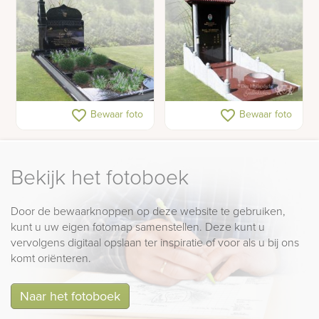
Islamitische grafsteen
Chinese grafstenen
favorite_border
favorite_border
Bewaar foto
Bewaar foto
met minaret
Bekijk het fotoboek
Door de bewaarknoppen op deze website te gebruiken,
kunt u uw eigen fotomap samenstellen. Deze kunt u
vervolgens digitaal opslaan ter inspiratie of voor als u bij ons
komt oriënteren.
Naar het fotoboek