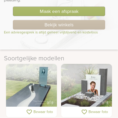
Maak een afspraak
Bekijk winkels
Een adviesgesprek is altijd geheel vrijblijvend en kosteloos
Soortgelijke modellen
Gedenkteken met
Modern zuilen
favorite_border
favorite_border
Bewaar foto
Bewaar foto
zeilboot op rivier
gedenkteken met foto op