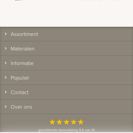
Assortiment
Materialen
Informatie
Populair
Contact
Over ons
star
star
star
star
star
gemiddelde beoordeling 9.5 van 10