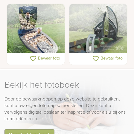
glas
Gedenkteken voor een
Grafmonument met
favorite_border
favorite_border
Bewaar foto
Bewaar foto
tiener met schelpen en
opvallende lettersteen
foto's
Bekijk het fotoboek
Door de bewaarknoppen op deze website te gebruiken,
kunt u uw eigen fotomap samenstellen. Deze kunt u
vervolgens digitaal opslaan ter inspiratie of voor als u bij ons
komt oriënteren.