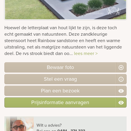
Bekijk
ook:
Hoewel de letterplaat van hout lijkt te zijn, is deze toch
echt gemaakt van natuursteen. Deze zandkleurige
steensoort heet Rainbow sandstone en heeft een warme
uitstraling, net als matgrijze natuursteen van het liggende
deel. De rvs strook biedt dan oo...
lees meer >
Bewaar foto
Stel
een
vraag
Plan
een
bezoek
Prijsinformatie aanvragen
Wilt u advies?
Bel ons
op
0481 - 371 333
.