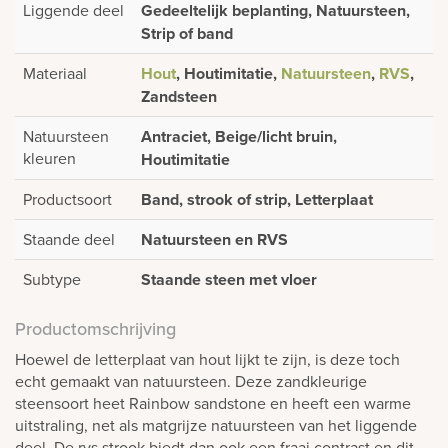
Liggende deel
Gedeeltelijk beplanting, Natuursteen,
Strip of band
Materiaal
Hout
, Houtimitatie,
Natuursteen
,
RVS
,
Zandsteen
Natuursteen
Antraciet, Beige/licht bruin,
kleuren
Houtimitatie
Productsoort
Band, strook of strip, Letterplaat
Staande deel
Natuursteen en RVS
Subtype
Staande steen met vloer
Productomschrijving
Hoewel de letterplaat van hout lijkt te zijn, is deze toch
echt gemaakt van natuursteen. Deze zandkleurige
steensoort heet Rainbow sandstone en heeft een warme
uitstraling, net als matgrijze natuursteen van het liggende
deel. De rvs strook biedt dan ook een fraai contrast en dit