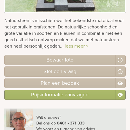
Bekijk
ook:
Natuursteen is misschien wel het bekendste materiaal voor
het gebruik in grafstenen. De natuurlijke schoonheid en
grote variatie in soorten en kleuren in combinatie met een
goed esthetisch ontwerp maken dat we met natuursteen
een heel persoonlijk geden...
lees meer >
Bewaar foto
Stel
een
vraag
Plan
een
bezoek
Prijsinformatie aanvragen
Wilt u advies?
Bel ons
op
0481 - 371 333
.
We voorzien u graag van advies.