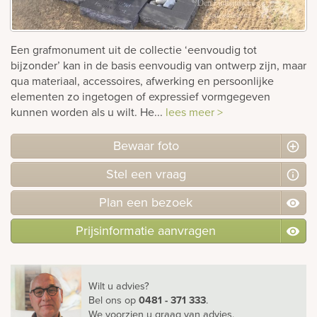
Bekijk
ook:
Een grafmonument uit de collectie ‘eenvoudig tot
bijzonder’ kan in de basis eenvoudig van ontwerp zijn, maar
qua materiaal, accessoires, afwerking en persoonlijke
elementen zo ingetogen of expressief vormgegeven
kunnen worden als u wilt. He...
lees meer >
Bewaar foto
Stel
een
vraag
Plan
een
bezoek
Prijsinformatie aanvragen
Wilt u advies?
Bel ons
op
0481 - 371 333
.
We voorzien u graag van advies.