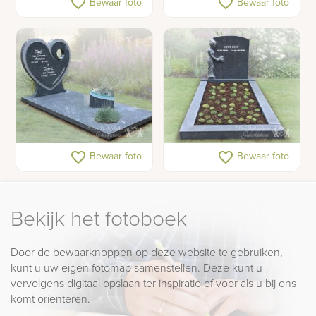
favorite_border
favorite_border
Bewaar foto
Bewaar foto
zuilen
Hartvorm grafsteen
Grafmonument met
favorite_border
favorite_border
Bewaar foto
Bewaar foto
beeldje
Bekijk het fotoboek
Door de bewaarknoppen op deze website te gebruiken,
kunt u uw eigen fotomap samenstellen. Deze kunt u
vervolgens digitaal opslaan ter inspiratie of voor als u bij ons
komt oriënteren.