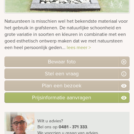
Bekijk
ook:
Natuursteen is misschien wel het bekendste materiaal voor
het gebruik in grafstenen. De natuurlijke schoonheid en
grote variatie in soorten en kleuren in combinatie met een
goed esthetisch ontwerp maken dat we met natuursteen
een heel persoonlijk geden...
lees meer >
Bewaar foto
Stel
een
vraag
Plan
een
bezoek
Prijsinformatie aanvragen
Wilt u advies?
Bel ons
op
0481 - 371 333
.
We voorzien u graag van advies.