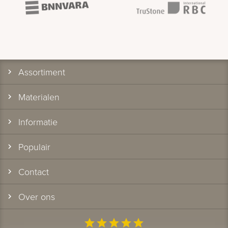
Assortiment
Materialen
Informatie
Populair
Contact
Over ons
star
star
star
star
star