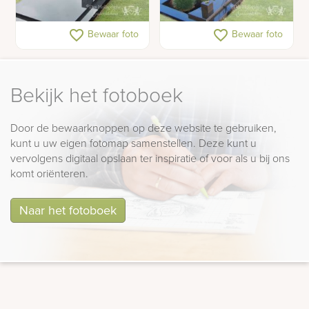
Grafsteen met kruis in
Grafsteen met rozen
favorite_border
favorite_border
Bewaar foto
Bewaar foto
lettersteen
Bekijk het fotoboek
Door de bewaarknoppen op deze website te gebruiken,
kunt u uw eigen fotomap samenstellen. Deze kunt u
vervolgens digitaal opslaan ter inspiratie of voor als u bij ons
komt oriënteren.
Naar het fotoboek