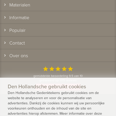
Materialen
Informatie
Populair
Contact
Over ons
star
star
star
star
star
gemiddelde beoordeling 9.5 van 10
gebaseerd op 1175 reviews
Den Hollandsche gebruikt cookies
Bekijk alle klantervaringen
Den Hollandsche Gedenktekens gebruikt cookies om de
website te analyseren en voor de personalisatie van
© 2026 - Den Hollandsche Gedenktekens
advertenties. Dankzij de cookies kunnen wij uw persoonlijke
voorkeuren onthouden en de inhoud van de site en
Privacy
advertenties hierop afstemmen. Meer informatie over deze