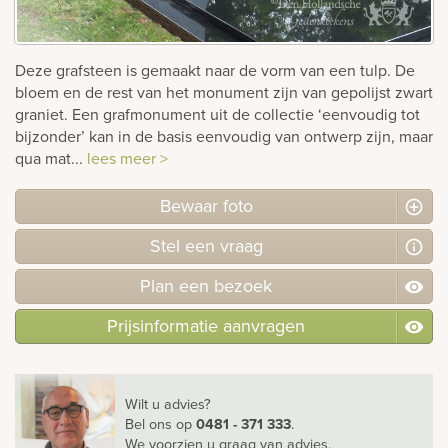
Bekijk
ook:
Deze grafsteen is gemaakt naar de vorm van een tulp. De
bloem en de rest van het monument zijn van gepolijst zwart
graniet. Een grafmonument uit de collectie ‘eenvoudig tot
bijzonder’ kan in de basis eenvoudig van ontwerp zijn, maar
qua mat...
lees meer >
Bewaar foto
Stel
een
vraag
Plan
een
bezoek
Prijsinformatie aanvragen
Wilt u advies?
Bel ons
op
0481 - 371 333
.
We voorzien u graag van advies.