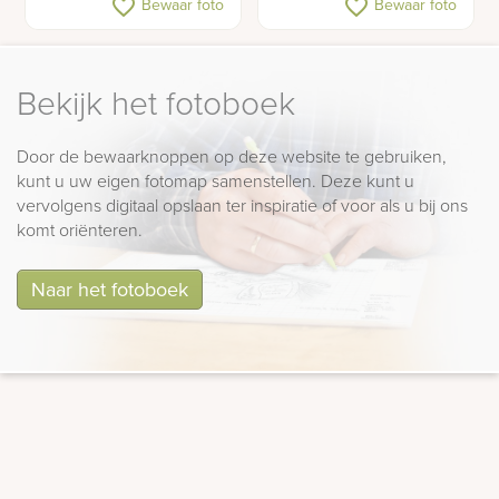
favorite_border
favorite_border
Bewaar foto
Bewaar foto
graniet met Swarovski
stenen
Bekijk het fotoboek
Door de bewaarknoppen op deze website te gebruiken,
kunt u uw eigen fotomap samenstellen. Deze kunt u
vervolgens digitaal opslaan ter inspiratie of voor als u bij ons
komt oriënteren.
Naar het fotoboek