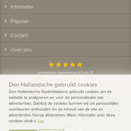
Informatie
Populair
Contact
Over ons
star
star
star
star
star
gemiddelde beoordeling 9.5 van 10
gebaseerd op 1175 reviews
Den Hollandsche gebruikt cookies
Bekijk alle klantervaringen
Den Hollandsche Gedenktekens gebruikt cookies om de
website te analyseren en voor de personalisatie van
© 2026 - Den Hollandsche Gedenktekens
advertenties. Dankzij de cookies kunnen wij uw persoonlijke
voorkeuren onthouden en de inhoud van de site en
Privacy
advertenties hierop afstemmen. Meer informatie over deze
Cookies
cookies vindt u
hier
.
Algemene voorwaarden