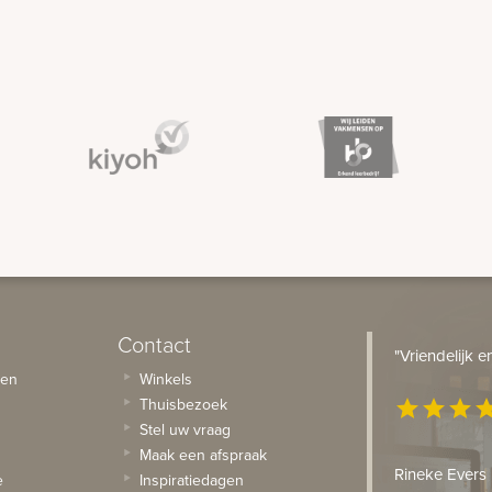
Contact
"Vriendelijk 
sen
Winkels
Thuisbezoek
star
star
star
st
Stel uw vraag
Maak een afspraak
Rineke Evers
e
Inspiratiedagen