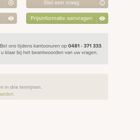
Stel
een
vraag
Prijsinformatie aanvragen
Bel ons
tijdens kantooruren
op
0481 - 371 333
.
r u klaar bij het beantwoorden van uw vragen.
?
 in drie termijnen.
aarden.