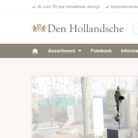
Al ruim 70 jaar betaalbaar design
Inspiratiewink
done
done
Assortiment
Fotoboek
Informa