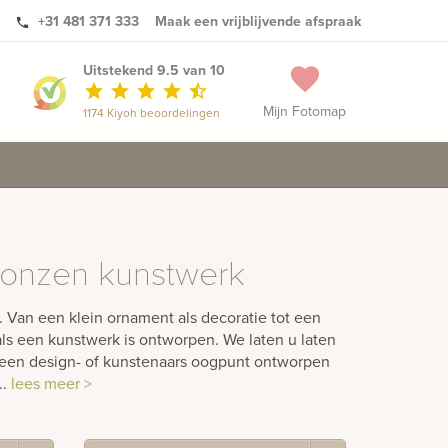
+31 481 371 333
Maak een vrijblijvende afspraak
phone
Uitstekend 9.5 van 10
favorite
star
star
star
star
star_half
Mijn Fotomap
1174 Kiyoh beoordelingen
bronzen kunstwerk
n. Van een klein ornament als decoratie tot een
s een kunstwerk is ontworpen. We laten u laten
 een design- of kunstenaars oogpunt ontworpen
..
lees meer >