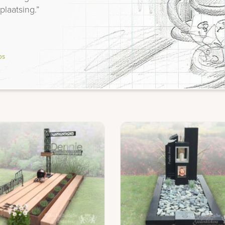
plaatsing.”
os