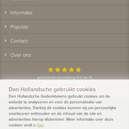
Informatie
Populair
Contact
Over ons
star
star
star
star
star
gemiddelde beoordeling 9.5 van 10
gebaseerd op 1175 reviews
Den Hollandsche gebruikt cookies
Bekijk alle klantervaringen
Den Hollandsche Gedenktekens gebruikt cookies om de
website te analyseren en voor de personalisatie van
© 2026 - Den Hollandsche Gedenktekens
advertenties. Dankzij de cookies kunnen wij uw persoonlijke
voorkeuren onthouden en de inhoud van de site en
Privacy
advertenties hierop afstemmen. Meer informatie over deze
Cookies
cookies vindt u
hier
.