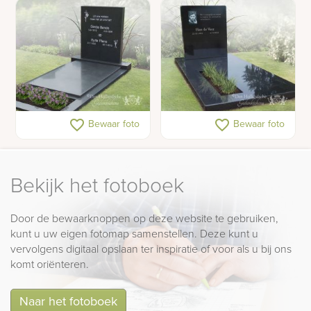
Moderne grafsteen met
Zwart modern glanzend
favorite_border
favorite_border
Bewaar foto
Bewaar foto
rustige uitstraling
grafmonument
Bekijk het fotoboek
Door de bewaarknoppen op deze website te gebruiken,
kunt u uw eigen fotomap samenstellen. Deze kunt u
vervolgens digitaal opslaan ter inspiratie of voor als u bij ons
komt oriënteren.
Naar het fotoboek