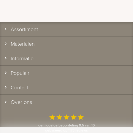
Assortiment
Materialen
Informatie
Populair
Contact
Over ons
star
star
star
star
star
gemiddelde beoordeling 9.5 van 10
gebaseerd op 1175 reviews