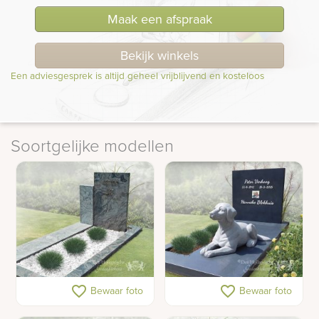
Maak een afspraak
Bekijk winkels
Een adviesgesprek is altijd geheel vrijblijvend en kosteloos
Soortgelijke modellen
Warm gedenkteken met
Familie grafsteen met
favorite_border
favorite_border
Bewaar foto
Bewaar foto
brons en rvs paardje
beeld van een hond