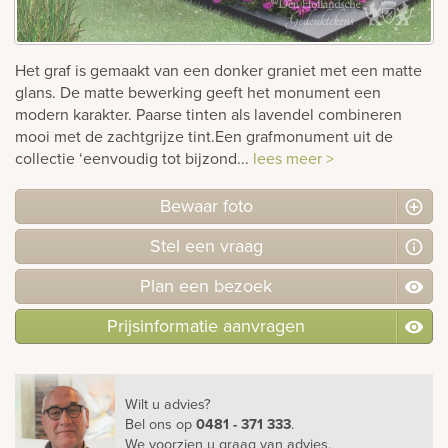
Bekijk
ook:
Het graf is gemaakt van een donker graniet met een matte
glans. De matte bewerking geeft het monument een
modern karakter. Paarse tinten als lavendel combineren
mooi met de zachtgrijze tint.Een grafmonument uit de
collectie ‘eenvoudig tot bijzond...
lees meer >
Bewaar foto
Stel
een
vraag
Plan
een
bezoek
Prijsinformatie aanvragen
Wilt u advies?
Bel ons
op
0481 - 371 333
.
We voorzien u graag van advies.