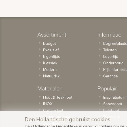
Assortiment
Informatie
Budget
Begraafplaat
Exclusief
Teksten
Eigentijds
Levertijd
Klassiek
Onderhoud
Modern
Prijsinformati
Natuurlijk
Garantie
Materialen
Populair
Hout & Teakhout
Inspiratietuin
INOX
Showroom
Cortenstaal
Fotoboek
Versteend hout
Plaatsing
Den Hollandsche gebruikt cookies
Zwerfkeien
Den Hollandsche Gedenktekens gebruikt cookies om de web