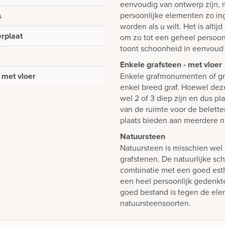
eenvoudig van ontwerp zijn, m
persoonlijke elementen zo i
s
worden als u wilt. Het is alti
erplaat
om zo tot een geheel persoon
toont schoonheid in eenvoud 
Enkele grafsteen - met vloer
 met vloer
Enkele grafmonumenten of gr
enkel breed graf. Hoewel dez
wel 2 of 3 diep zijn en dus p
van de ruimte voor de belett
plaats bieden aan meerdere n
Natuursteen
Natuursteen is misschien wel 
grafstenen. De natuurlijke sch
combinatie met een goed est
een heel persoonlijk gedenk
goed bestand is tegen de elem
natuursteensoorten.