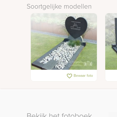
Soortgelijke modellen
Hart grafsteen
Eige
favorite_border
Bewaar foto
ged
Bekijk het fotoboek