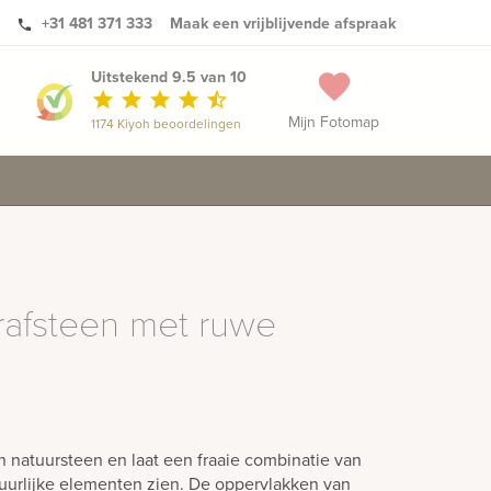
+31 481 371 333
Maak een vrijblijvende afspraak
phone
Uitstekend 9.5 van 10
favorite
star
star
star
star
star_half
Mijn Fotomap
1174 Kiyoh beoordelingen
rafsteen met ruwe
 natuursteen en laat een fraaie combinatie van
urlijke elementen zien. De oppervlakken van