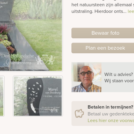
het natuursteen zijn allemaal
uitstraling. Hierdoor onts...
le
Bewaar foto
Plan
een
bezoek
Wilt u advies?
Wij staan voo
Betalen in termijnen
Betaal uw gedenkteken
Lees hier onze voorw