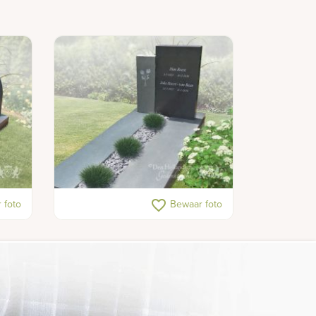
Moderne antraciete grafsteen
favorite_border
 foto
Bewaar foto