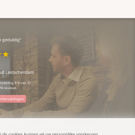
en geduldig"
ar
star
 uit Leidschendam
rdeling 9.5 van 10
74 reviews
lantervaringen
j de cookies kunnen wij uw persoonlijke voorkeuren