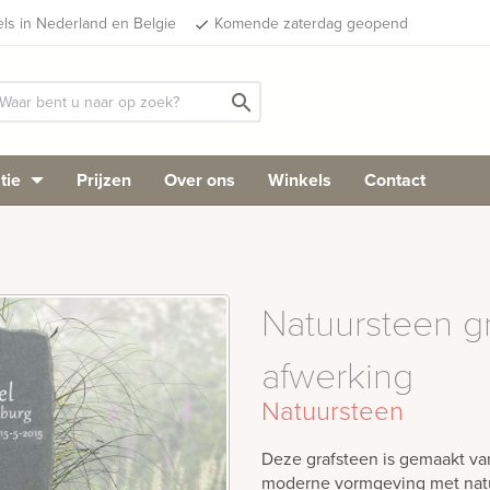
els in Nederland en Belgie
Komende zaterdag geopend
done
search
tie
Prijzen
Over ons
Winkels
Contact
Natuursteen g
afwerking
Natuursteen
Deze grafsteen is gemaakt van
moderne vormgeving met natu