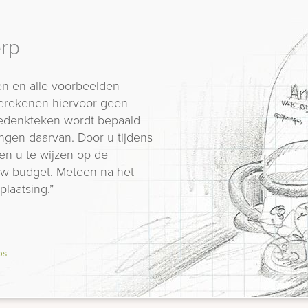
erp
n en alle voorbeelden
erekenen hiervoor geen
 gedenkteken wordt bepaald
ngen daarvan. Door u tijdens
en u te wijzen op de
 uw budget. Meteen na het
plaatsing.”
os