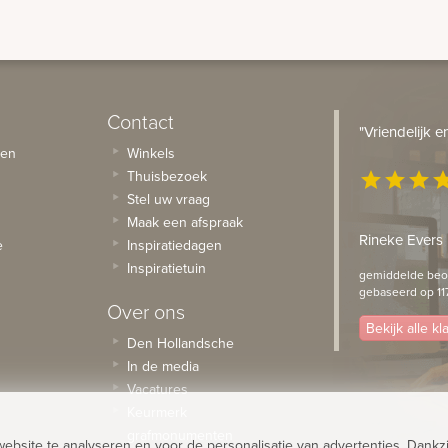
Contact
"Vriendelijk 
sen
Winkels
Thuisbezoek
star
star
star
st
Stel uw vraag
Maak een afspraak
Rineke Evers
e
Inspiratiedagen
Inspiratietuin
gemiddelde beoo
gebaseerd op 11
Over ons
Bekijk alle k
Den Hollandsche
In de media
Vacatures
Keurmerk
grafmonumenten
site te analyseren en voor de personalisatie van advertenties. Dankzi