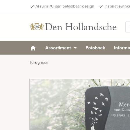
Al ruim 70 jaar betaalbaar design
Inspiratiewink
done
done
Assortiment
Fotoboek
Informa
Terug naar