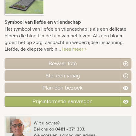
Symbool van liefde en vriendschap
Het symbool van liefde en vriendschap is als een delicate
bloem die bloeit in de tuin van het leven. Als een bloem
groeit het op zorg, aandacht en wederzijdse inspanning.
Liefde, de diepste verbin...
lees meer >
Bewaar foto
Stel
een
vraag
Plan
een
bezoek
Prijsinformatie aanvragen
Wilt u advies?
Bel ons
op
0481 - 371 333
.
We voorzien u graag van advies.