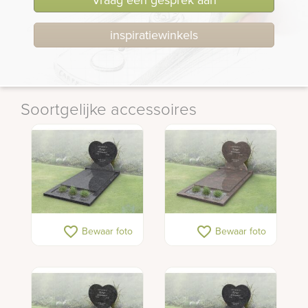
inspiratiewinkels
Soortgelijke accessoires
favorite_border
favorite_border
Bewaar foto
Bewaar foto