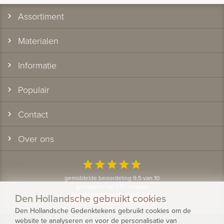
Assortiment
Materialen
Informatie
Populair
Contact
Over ons
star
star
star
star
star
gemiddelde beoordeling 9.5 van 10
gebaseerd op 1175 reviews
Den Hollandsche gebruikt cookies
Bekijk alle klantervaringen
Den Hollandsche Gedenktekens gebruikt cookies om de
website te analyseren en voor de personalisatie van
© 2026 - Den Hollandsche Gedenktekens