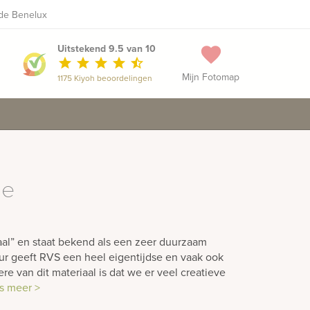
 de Benelux
+31 481 371 333
Maak een vrijblijvende afspraak
phone
Uitstekend 9.5 van 10
favorite
star
star
star
star
star_half
Mijn Fotomap
1175 Kiyoh beoordelingen
ie
aal” en staat bekend als een zeer duurzaam
eur geeft RVS een heel eigentijdse en vaak ook
ere van dit materiaal is dat we er veel creatieve
s meer >