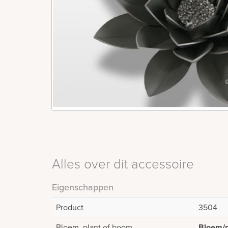
Alles over dit accessoire
Eigenschappen
Product
3504
Bloem, plant of boom
Bloem/p