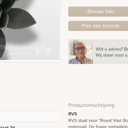
Bewaar foto
Plan
een
bezoek
Wilt u advies?
B
Wij staan voor 
Productomschrijving
RVS
RVS staat voor “Roest Vast St
materiaal. De fraaie metaalkl
lant 3d