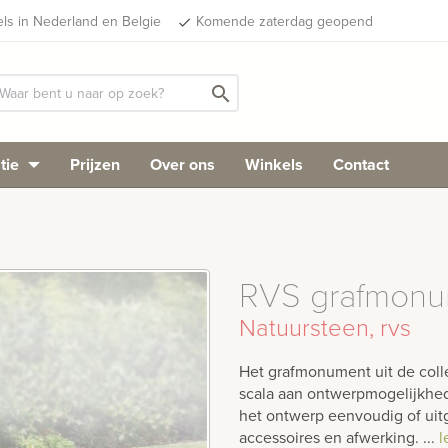
els in Nederland en Belgie
Komende zaterdag geopend
done
search
tie
Prijzen
Over ons
Winkels
Contact
RVS grafmonum
Natuursteen, rvs
Het grafmonument uit de colle
scala aan ontwerpmogelijkhed
het ontwerp eenvoudig of uitg
accessoires en afwerking. ...
l