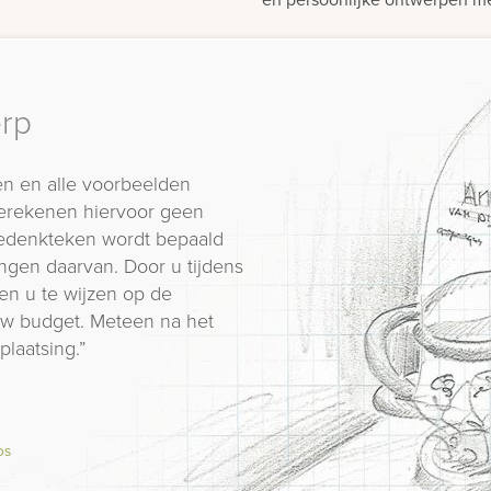
erp
n en alle voorbeelden
erekenen hiervoor geen
 gedenkteken wordt bepaald
ngen daarvan. Door u tijdens
en u te wijzen op de
 uw budget. Meteen na het
plaatsing.”
os