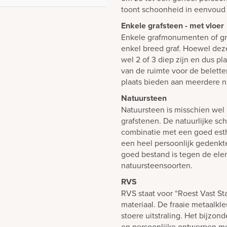
toont schoonheid in eenvoud 
Enkele grafsteen - met vloer
Enkele grafmonumenten of gr
enkel breed graf. Hoewel dez
wel 2 of 3 diep zijn en dus p
van de ruimte voor de belett
plaats bieden aan meerdere n
Natuursteen
Natuursteen is misschien wel 
grafstenen. De natuurlijke sch
combinatie met een goed est
een heel persoonlijk gedenk
goed bestand is tegen de elem
natuursteensoorten.
RVS
RVS staat voor “Roest Vast St
materiaal. De fraaie metaalkl
stoere uitstraling. Het bijzond
en persoonlijke ontwerpen 