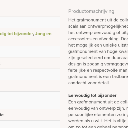
Productomschrijving
Het grafmonument uit de colle
scala aan ontwerpmogelijkhed
het ontwerp eenvoudig of uitg
ig tot bijzonder
,
Jong en
accessoires en afwerking. Do
het mogelijk een unieke uitstr
grafmonument van hoge kwalit
zijn geselecteerd om duurza
t
design is zodanig vormgegev
feitelijke en respectvolle man
grafmonument is een tastbar
aandacht voor detail.
Eenvoudig tot bijzonder
Een grafmonument uit de colle
eenvoudig van ontwerp zijn, m
persoonlijke elementen zo i
te
worden als u wilt. Het is alti
om zo tot een geheel persoon