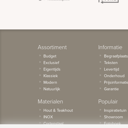
Assortiment
Informatie
Budget
Begraafplaat
Exclusief
Teksten
Eigentijds
Levertijd
Klassiek
Onderhoud
Modern
Prijsinformati
Natuurlijk
Garantie
Materialen
Populair
Hout & Teakhout
Inspiratietuin
INOX
Showroom
Cortenstaal
Fotoboek