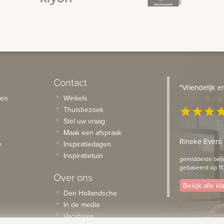
Contact
"Vriendelijk 
sen
Winkels
Thuisbezoek
star
star
star
st
Stel uw vraag
Maak een afspraak
Rineke Evers
e
Inspiratiedagen
Inspiratietuin
gemiddelde beoo
gebaseerd op 11
Over ons
Bekijk alle k
Den Hollandsche
In de media
Vacatures