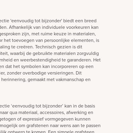
ctie 'eenvoudig tot bijzonder' biedt een breed
en. Afhankelijk van individuele voorkeuren kan
esproken zijn, met ruime keuze in materialen,
or het toevoegen van persoonlijke elementen, is
aling te creëren. Technisch gezien is dit
eit, waarbij de gebruikte materialen zorgvuldig
amheid en weerbestendigheid te garanderen. Het
en dat het symbolen kan incorporeren op een
ier, zonder overbodige versieringen. Dit
e herinnering, gemaakt met vakmanschap en
ctie ‘eenvoudig tot bijzonder’ kan in de basis
aar qua materiaal, accessoires, afwerking en
ngetogen of expressief vormgegeven kunnen
jd mogelijk om grafstenen naar wens aan te passen
lijk ontwerp te komen. Een simpele grafsteen