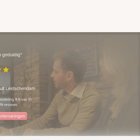
en geduldig"
ar
star
 uit Leidschendam
rdeling 9.5 van 10
74 reviews
lantervaringen