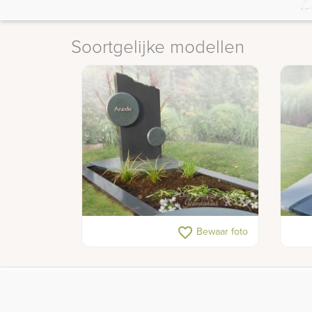
Soortgelijke modellen
Matte grafsteen met grafkunst
Natu
favorite_border
Bewaar foto
hart