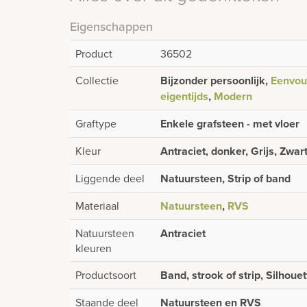
Eigenschappen
Product
36502
Collectie
Bijzonder persoonlijk,
Eenvoud
eigentijds
,
Modern
Graftype
Enkele grafsteen - met vloer
Kleur
Antraciet, donker, Grijs, Zwar
Liggende deel
Natuursteen, Strip of band
Materiaal
Natuursteen
,
RVS
Natuursteen
Antraciet
kleuren
Productsoort
Band, strook of strip, Silhouet
Staande deel
Natuursteen en RVS