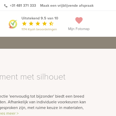
+31 481 371 333
Maak een vrijblijvende afspraak
phone
Uitstekend 9.5 van 10
favorite
star
star
star
star
star_half
Mijn Fotomap
1174 Kiyoh beoordelingen
ent met silhouet
ctie 'eenvoudig tot bijzonder' biedt een breed
en. Afhankelijk van individuele voorkeuren kan
esproken zijn, met ruime keuze in materialen,
ees meer >