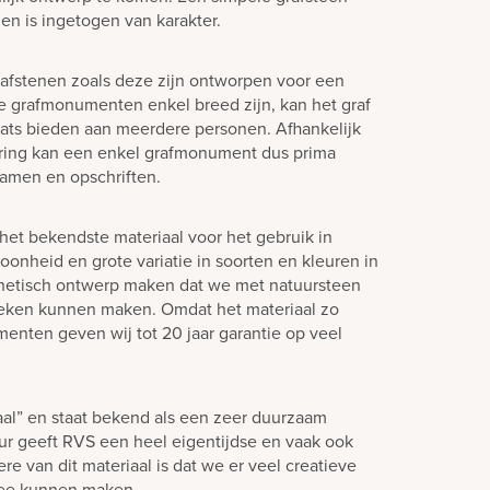
en is ingetogen van karakter.
afstenen zoals deze zijn ontworpen voor een
e grafmonumenten enkel breed zijn, kan het graf
laats bieden aan meerdere personen. Afhankelijk
ering kan een enkel grafmonument dus prima
amen en opschriften.
het bekendste materiaal voor het gebruik in
oonheid en grote variatie in soorten en kleuren in
hetisch ontwerp maken dat we met natuursteen
teken kunnen maken. Omdat het materiaal zo
enten geven wij tot 20 jaar garantie op veel
aal” en staat bekend als een zeer duurzaam
eur geeft RVS een heel eigentijdse en vaak ook
ere van dit materiaal is dat we er veel creatieve
mee kunnen maken.