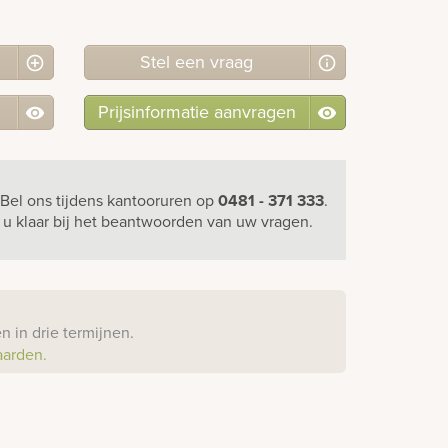
Stel
een
vraag
Prijsinformatie aanvragen
Bel ons
tijdens kantooruren
op
0481 - 371 333
.
r u klaar bij het beantwoorden van uw vragen.
?
 in drie termijnen.
aarden.