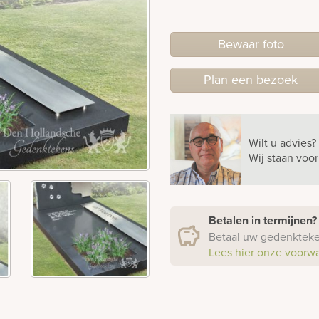
Bewaar foto
Plan
een
bezoek
Wilt u advies?
Wij staan voo
Betalen in termijnen
Betaal uw gedenkteken
Lees hier onze voorw