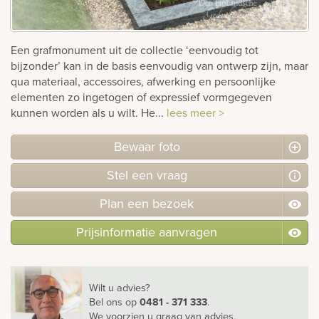
Bekijk
ook:
Een grafmonument uit de collectie ‘eenvoudig tot
bijzonder’ kan in de basis eenvoudig van ontwerp zijn, maar
qua materiaal, accessoires, afwerking en persoonlijke
elementen zo ingetogen of expressief vormgegeven
kunnen worden als u wilt. He...
lees meer >
Bewaar foto
Stel
een
vraag
Plan
een
bezoek
Prijsinformatie aanvragen
Wilt u advies?
Bel ons
op
0481 - 371 333
.
We voorzien u graag van advies.