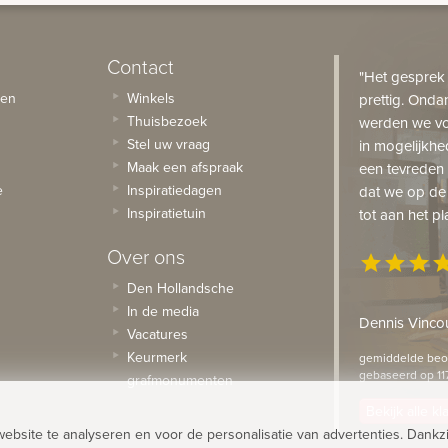
Contact
"Het gesprek
sen
Winkels
prettig. Onda
Thuisbezoek
werden we vo
Stel uw vraag
in mogelijkhe
Maak een afspraak
een tevreden 
e
Inspiratiedagen
dat we op de
Inspiratietuin
tot aan het pl
Over ons
star
star
star
st
Den Hollandsche
In de media
Dennis Vincou
Vacatures
Keurmerk
gemiddelde beoo
gebaseerd op 11
grafmonumenten
Bekijk alle k
site te analyseren en voor de personalisatie van advertenties. Dankzi