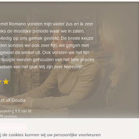
 met Romano vonden mijn vader zus en ik zeer
nks de moeilijke periode waar we in zaten,
lledig op ons gemak gesteld. De brede keuze
den vonden we ook zeer fijn, we gingen met
gevoel de winkel uit. Ook vonden we het fijn
 hoogte werden gehouden van het hele proces
aatsen van het graf. Wij zijn zeer tevreden"...
ar
star
rt uit Gouda
rdeling 9.5 van 10
75 reviews
lantervaringen
j de cookies kunnen wij uw persoonlijke voorkeuren