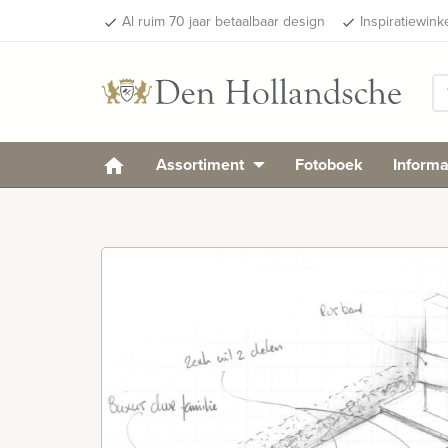
Al ruim 70 jaar betaalbaar design
Inspiratiewink
done
done
Assortiment
Fotoboek
Informa