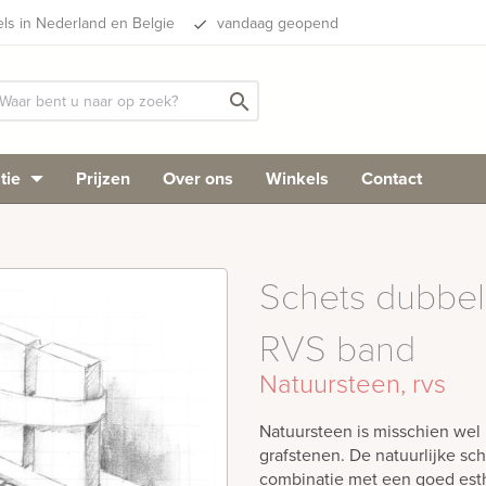
els in Nederland en Belgie
vandaag geopend
done
search
tie
Prijzen
Over ons
Winkels
Contact
Schets dubbel
RVS band
Natuursteen, rvs
Natuursteen is misschien wel 
grafstenen. De natuurlijke sch
combinatie met een goed est