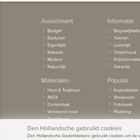
Assortiment
Informatie
Budget
Begraafplaat
Exclusief
Teksten
Eigentijds
Levertijd
Klassiek
Onderhoud
Modern
Prijsinformati
Natuurlijk
Garantie
Materialen
Populair
Hout & Teakhout
Inspiratietuin
INOX
Showroom
Cortenstaal
Fotoboek
Versteend hout
Plaatsing
Zwerfkeien
Glas
Den Hollandsche gebruikt cookies
Den Hollandsche Gedenktekens gebruikt cookies om de web