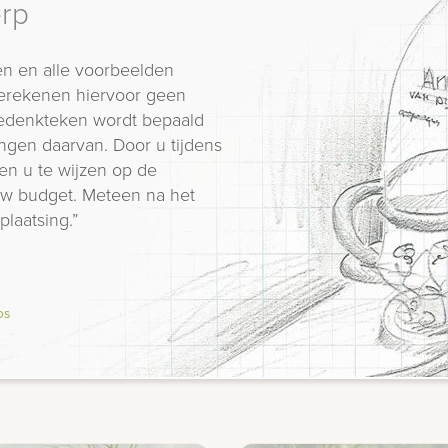
erp
n en alle voorbeelden
erekenen hiervoor geen
 gedenkteken wordt bepaald
ngen daarvan. Door u tijdens
en u te wijzen op de
 uw budget. Meteen na het
plaatsing.”
os