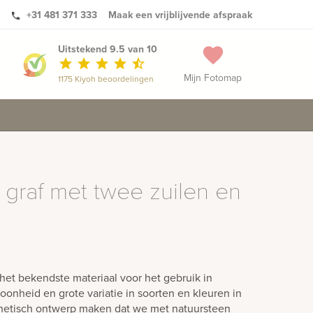
+31 481 371 333
Maak een vrijblijvende afspraak
phone
Uitstekend 9.5 van 10
favorite
star
star
star
star
star_half
Mijn Fotomap
1175 Kiyoh beoordelingen
 graf met twee zuilen en
het bekendste materiaal voor het gebruik in
oonheid en grote variatie in soorten en kleuren in
hetisch ontwerp maken dat we met natuursteen