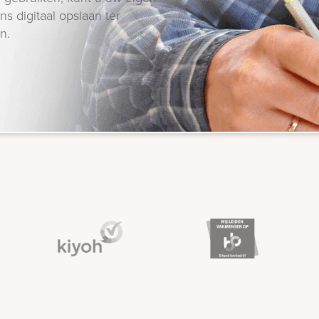
s digitaal opslaan ter
n.