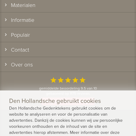
Materialen
Informatie
Populair
Contact
Over ons
star
star
star
star
star
gemiddelde beoordeling 9.5 van 10
gebaseerd op 1175 reviews
Den Hollandsche gebruikt cookies
Bekijk alle klantervaringen
Den Hollandsche Gedenktekens gebruikt cookies om de
website te analyseren en voor de personalisatie van
© 2026 - Den Hollandsche Gedenktekens
advertenties. Dankzij de cookies kunnen wij uw persoonlijke
voorkeuren onthouden en de inhoud van de site en
Privacy
advertenties hierop afstemmen. Meer informatie over deze