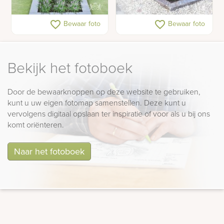
Gedenkteken met
Grafsteen graniet
favorite_border
favorite_border
Bewaar foto
Bewaar foto
golfkop en kleine
bloemsparing
Bekijk het fotoboek
Door de bewaarknoppen op deze website te gebruiken,
kunt u uw eigen fotomap samenstellen. Deze kunt u
vervolgens digitaal opslaan ter inspiratie of voor als u bij ons
komt oriënteren.
Naar het fotoboek