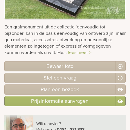
Bekijk
ook:
Een grafmonument uit de collectie ‘eenvoudig tot
bijzonder’ kan in de basis eenvoudig van ontwerp zijn, maar
qua materiaal, accessoires, afwerking en persoonlijke
elementen zo ingetogen of expressief vormgegeven
kunnen worden als u wilt. He...
lees meer >
Bewaar foto
Stel
een
vraag
Plan
een
bezoek
Prijsinformatie aanvragen
Wilt u advies?
Bel ons
op
0481 - 371 333
.