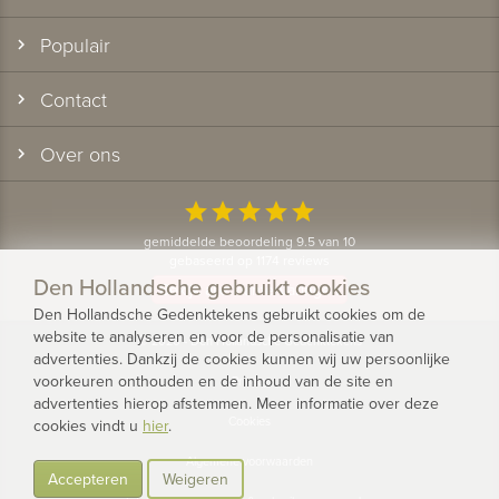
Populair
Contact
Over ons
star
star
star
star
star
gemiddelde beoordeling 9.5 van 10
gebaseerd op 1174 reviews
Den Hollandsche gebruikt cookies
Bekijk alle klantervaringen
Den Hollandsche Gedenktekens gebruikt cookies om de
website te analyseren en voor de personalisatie van
© 2026 - Den Hollandsche Gedenktekens
advertenties. Dankzij de cookies kunnen wij uw persoonlijke
voorkeuren onthouden en de inhoud van de site en
Privacy
advertenties hierop afstemmen. Meer informatie over deze
Cookies
cookies vindt u
hier
.
Algemene voorwaarden
Accepteren
Weigeren