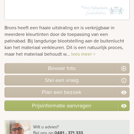
Bekijk
ook:
Brons heeft een fraaie uitstraling en is verkrijgbaar in
meerdere kleurtinten door de toepassing van een
patinabad. Bij langdurige blootstelling aan de buitenlucht
kan het materiaal verkleuren. Dit is een natuurlijk proces,
maar het materiaal behoudt w...
lees meer >
Bewaar foto
Stel
een
vraag
Plan
een
bezoek
Prijsinformatie aanvragen
Wilt u advies?
Bel ons
op
0481 - 371 333
.