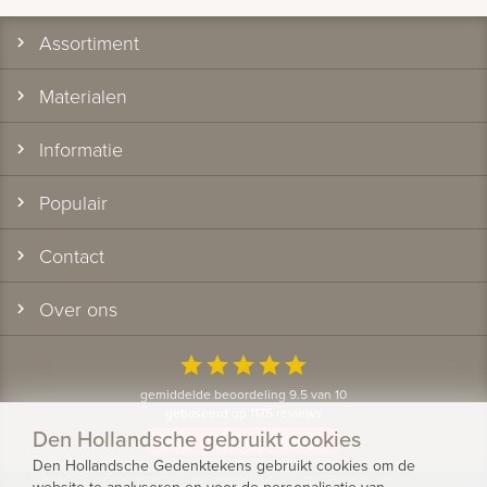
Assortiment
Materialen
Informatie
Populair
Contact
Over ons
star
star
star
star
star
gemiddelde beoordeling 9.5 van 10
gebaseerd op 1175 reviews
Den Hollandsche gebruikt cookies
Bekijk alle klantervaringen
Den Hollandsche Gedenktekens gebruikt cookies om de