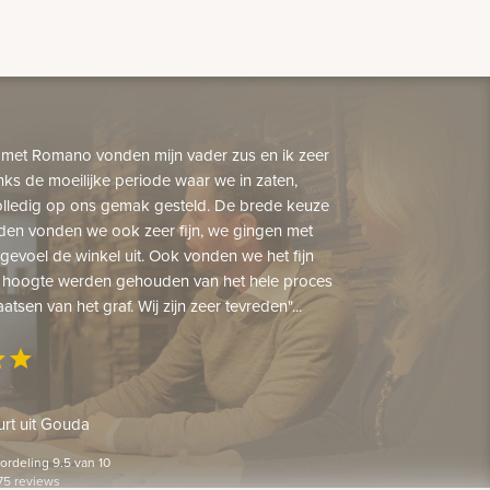
 met Romano vonden mijn vader zus en ik zeer
nks de moeilijke periode waar we in zaten,
lledig op ons gemak gesteld. De brede keuze
den vonden we ook zeer fijn, we gingen met
gevoel de winkel uit. Ook vonden we het fijn
 hoogte werden gehouden van het hele proces
aatsen van het graf. Wij zijn zeer tevreden"...
ar
star
rt uit Gouda
rdeling 9.5 van 10
75 reviews