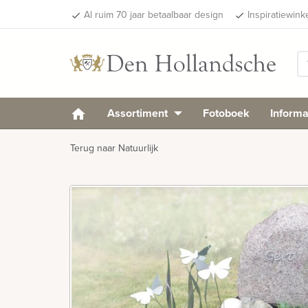
Al ruim 70 jaar betaalbaar design
Inspiratiewink
done
done
Assortiment
Fotoboek
Informa
Terug naar Natuurlijk