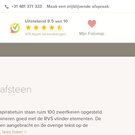
+31 481 371 333
Maak een vrijblijvende afspraak
phone
Uitstekend 9.5 van 10
favorite
star
star
star
star
star_half
Mijn Fotomap
1175 Kiyoh beoordelingen
rafsteen
nspiratietuin staan ruim 100 zwerfkeien opgesteld.
mbineren goed met de RVS vlinder elementen. De
een aangebracht en de overige tekst op de
.
lees meer >