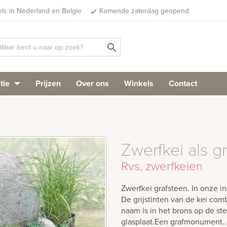
els in Nederland en Belgie
Komende zaterdag geopend
done
search
tie
Prijzen
Over ons
Winkels
Contact
Zwerfkei als g
Rvs, zwerfkeien
Zwerfkei grafsteen. In onze i
De grijstinten van de kei co
naam is in het brons op de st
glasplaat.Een grafmonument..