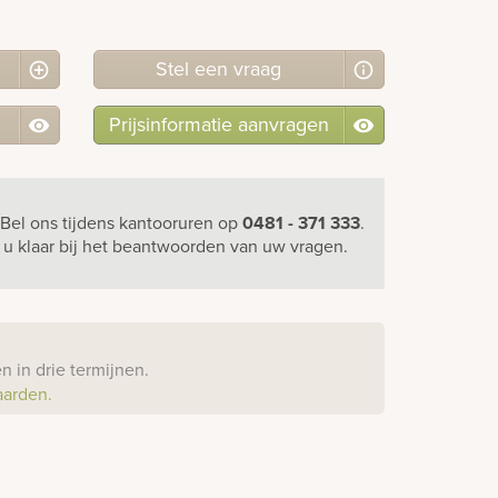
Stel
een
vraag
Prijsinformatie aanvragen
Bel ons
tijdens kantooruren
op
0481 - 371 333
.
r u klaar bij het beantwoorden van uw vragen.
?
 in drie termijnen.
aarden.