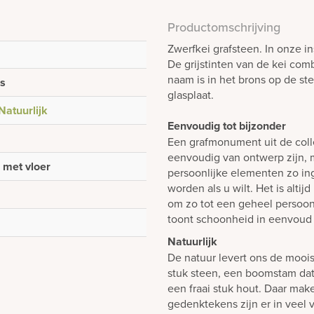
Productomschrijving
Zwerfkei grafsteen. In onze i
De grijstinten van de kei co
naam is in het brons op de st
ns
glasplaat.
Natuurlijk
Eenvoudig tot bijzonder
Een grafmonument uit de colle
eenvoudig van ontwerp zijn, m
- met vloer
persoonlijke elementen zo i
worden als u wilt. Het is alti
om zo tot een geheel persoon
toont schoonheid in eenvoud 
Natuurlijk
De natuur levert ons de mooi
stuk steen, een boomstam dat 
een fraai stuk hout. Daar mak
gedenktekens zijn er in veel 