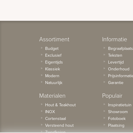
Assortiment
Informatie
Budget
Begraafplaat
Exclusief
Teksten
Eigentijds
Levertijd
Klassiek
Onderhoud
Modern
Prijsinformati
Natuurlijk
Garantie
Materialen
Populair
Hout & Teakhout
Inspiratietuin
INOX
Showroom
Cortenstaal
Fotoboek
Versteend hout
Plaatsing
Zwerfkeien