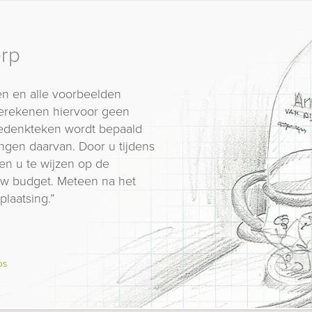
erp
n en alle voorbeelden
erekenen hiervoor geen
 gedenkteken wordt bepaald
ngen daarvan. Door u tijdens
en u te wijzen op de
 uw budget. Meteen na het
plaatsing.”
os