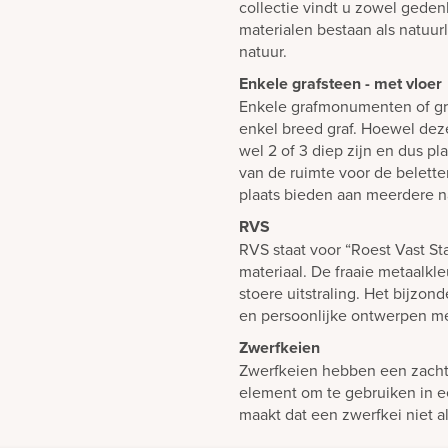
collectie vindt u zowel gedenk
materialen bestaan als natuur
natuur.
Enkele grafsteen - met vloer
Enkele grafmonumenten of gr
enkel breed graf. Hoewel dez
wel 2 of 3 diep zijn en dus p
van de ruimte voor de belett
plaats bieden aan meerdere n
RVS
RVS staat voor “Roest Vast St
materiaal. De fraaie metaalkl
stoere uitstraling. Het bijzond
en persoonlijke ontwerpen 
Zwerfkeien
Zwerfkeien hebben een zachte,
element om te gebruiken in e
maakt dat een zwerfkei niet al