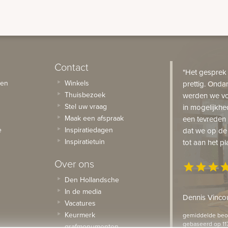
Contact
"Het gesprek
sen
Winkels
prettig. Onda
Thuisbezoek
werden we vo
Stel uw vraag
in mogelijkhe
Maak een afspraak
een tevreden 
e
Inspiratiedagen
dat we op de
Inspiratietuin
tot aan het pl
Over ons
star
star
star
st
Den Hollandsche
In de media
Dennis Vincou
Vacatures
Keurmerk
gemiddelde beoo
gebaseerd op 11
grafmonumenten