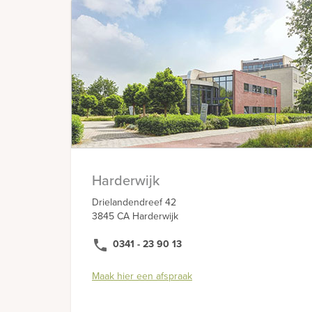
Harderwijk - Inspiratiewinkel
Drielandendreef 42 3845 CA Harderw
0341 - 23 90 13
Maak hier een afspraak
Apeldoorn - Inspiratiewinkel
Stadskade 460 7311 XZ Apeldoorn
055 203 24 78
Maak hier een afspraak
Amersfoort - Inspiratiewinkel
Harderwijk
Utrechtseweg 266 3818 EW Amersfoo
033 200 30 57
Drielandendreef 42
3845 CA Harderwijk
Maak hier een afspraak
phone
0341 - 23 90 13
Eindhoven
040 - 400 63 18
Maak hier een afspraak
Maak hier een afspraak