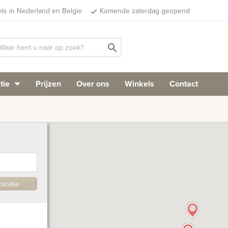
els in Nederland en Belgie
Komende zaterdag geopend
done
search
tie
Prijzen
Over ons
Winkels
Contact
locatie