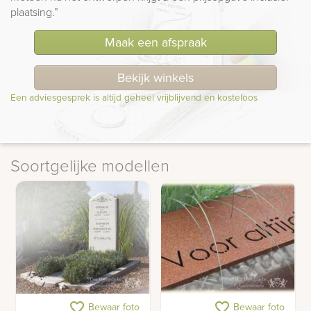
plaatsing.”
Maak een afspraak
Bekijk winkels
Een adviesgesprek is altijd geheel vrijblijvend en kosteloos
Soortgelijke modellen
Klassieke witte
Cortenstaal - detail
favorite_border
favorite_border
Bewaar foto
Bewaar foto