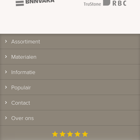
Assortiment
Materialen
Informatie
Populair
Contact
Over ons
star
star
star
star
star