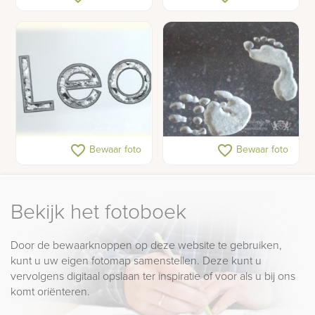
grafsteen
Letters in glasplaat
Hand- en voetafdruk in
favorite_border
favorite_border
Bewaar foto
Bewaar foto
natuursteen
Bekijk het fotoboek
Door de bewaarknoppen op deze website te gebruiken,
kunt u uw eigen fotomap samenstellen. Deze kunt u
vervolgens digitaal opslaan ter inspiratie of voor als u bij ons
komt oriënteren.