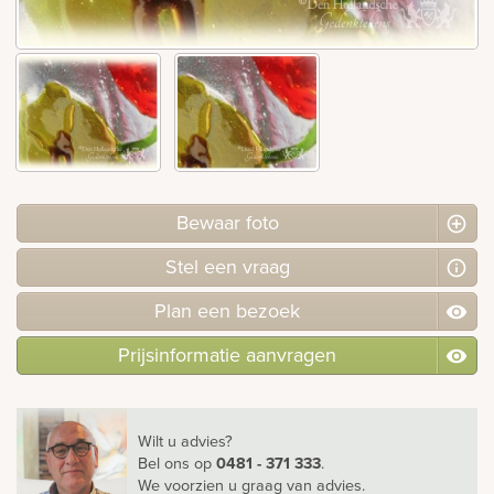
Bekijk
ook:
Bewaar foto
Stel
een
vraag
Plan
een
bezoek
Prijsinformatie aanvragen
Wilt u advies?
Bel ons
op
0481 - 371 333
.
We voorzien u graag van advies.