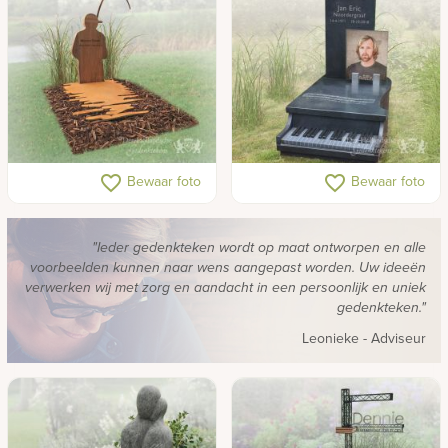
Bekijk
ook:
Glas
RVS
Hout
Ruwe
Steen
Grafsteen visser teakhout
Grafsteen piano
favorite_border
favorite_border
Bewaar foto
Bewaar foto
met cortenstaal
natuursteen
Brons
Zwerfkeien
"Ieder gedenkteken wordt op maat ontworpen en alle
voorbeelden kunnen naar wens aangepast worden. Uw ideeën
Natuurlijk
verwerken wij met zorg en aandacht in een persoonlijk en uniek
en
gedenkteken."
zwerfkeien
Leonieke
- Adviseur
Versteend
hout
Grafzerken