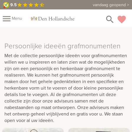
Categorieën
9.5
9.5
Maak een vrijblijvende afspraak
vandaag geopend >
star
star
star
star
star_half
close
menu
search
favorite
Bekijk
Menu
alle
grafmonumenten
Mijn
Assortiment
Eenvoudig
Persoonlijke ideeën grafmonumenten
tot
Fotoboek
Informatie
Fotomap
Met de collectie persoonlijke ideeën voor grafmonumenten
bijzonder
willen we u inspireren en laten zien wat de mogelijkheden
Prijzen
Over
Natuurlijk
zijn om een persoonlijk en herkenbaar grafmonument te
en
realiseren. We kunnen het grafmonument persoonlijk
ons
Winkels
Contact
zwerfkeien
maken door het gehele gedenkteken in een specifieke en
herkenbare vorm uit te voeren of door kleine persoonlijke
Persoonlijke
details toe te voegen. Al de grafmonumenten uit deze
ideeën
collectie zijn door onze adviseurs samen met de
nabestaanden op maat ontworpen. Onze adviseurs maken
Budget
het ontwerp geheel vrijblijvend en gratis voor u. We staan
open voor al uw ideeën.
Natuursteen
Cortenstaal