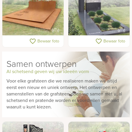
Grafkruizen
Engelen
Islamitisch
Joods
Cortenstaal dubbel graf
Stoer gedenkteken met rvs
favorite_border
favorite_border
Bewaar foto
Bewaar foto
Perzisch
en prikkeldraad decoratie
Chinees
Samen ontwerpen
Grote
monumenten,
Al schetsend geven wij uw ideeën vorm
Familiegraf
Voor elke grafsteen die we realiseren maken we altijd
eerst een nieuw en uniek ontwerp. Het ontwerpen en
Kleine
samenstellen van de grafsteen doen we samen met u, al
monumenten,
schetsend en pratende worden er voorstellen gemaakt
Kort
waaruit u kunt kiezen.
graf
Grafsteen
algemeen
graf