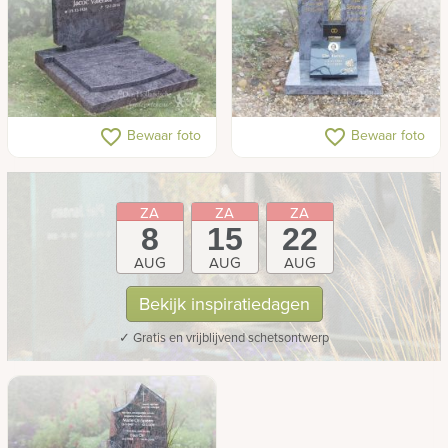
Kort gedenkteken
Kort familiegraf
favorite_border
favorite_border
Bewaar foto
Bewaar foto
ZA
ZA
ZA
8
15
22
AUG
AUG
AUG
Bekijk inspiratiedagen
✓ Gratis en vrijblijvend schetsontwerp