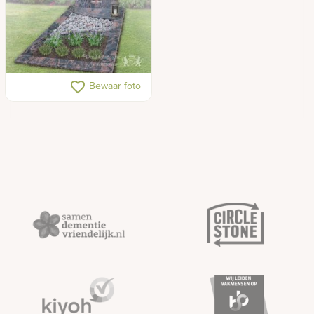
Traditioneel gedenkteken
favorite_border
Bewaar foto