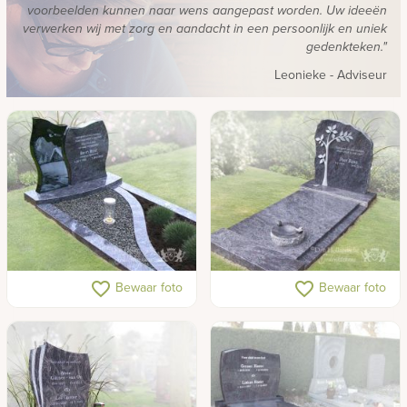
voorbeelden kunnen naar wens aangepast worden. Uw ideeën
verwerken wij met zorg en aandacht in een persoonlijk en uniek
gedenkteken."
Leonieke
- Adviseur
Grafsteen met lasergravure
Gedenkteken
favorite_border
favorite_border
Bewaar foto
Bewaar foto