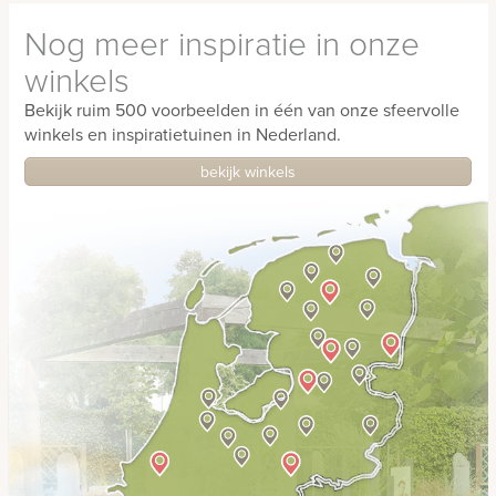
Grafkruizen
Nog meer inspiratie in onze
Engelen
winkels
Islamitisch
Bekijk ruim 500 voorbeelden in één van onze sfeervolle
Joods
winkels en inspiratietuinen in Nederland.
Perzisch
bekijk winkels
Chinees
Grote
monumenten,
Familiegraf
Kleine
monumenten,
Kort
graf
Grafsteen
algemeen
graf