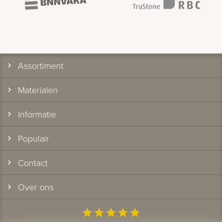
Assortiment
Materialen
Informatie
Populair
Contact
Over ons
star
star
star
star
star