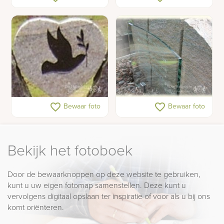
grafmonument in RVS en
zuilen
glas
Detail van een granieten
Glazen letterplaat
favorite_border
favorite_border
Bewaar foto
Bewaar foto
grafmonument
Bekijk het fotoboek
Door de bewaarknoppen op deze website te gebruiken,
kunt u uw eigen fotomap samenstellen. Deze kunt u
vervolgens digitaal opslaan ter inspiratie of voor als u bij ons
komt oriënteren.