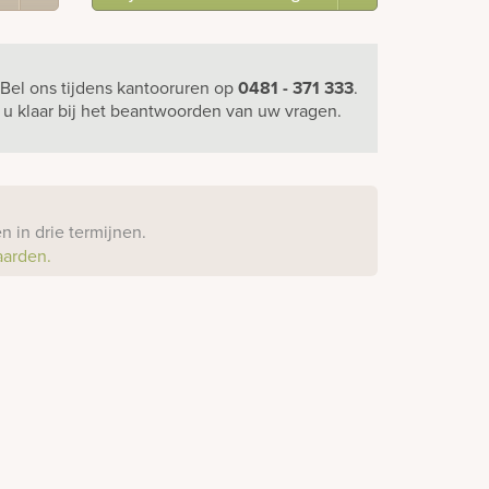
Bel ons
tijdens kantooruren
op
0481 - 371 333
.
r u klaar bij het beantwoorden van uw vragen.
?
 in drie termijnen.
aarden.