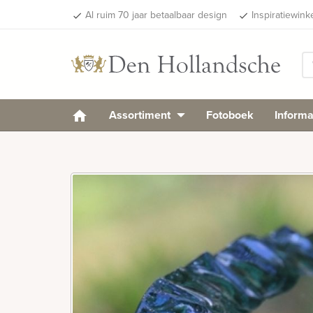
Al ruim 70 jaar betaalbaar design
Inspiratiewink
done
done
Assortiment
Fotoboek
Informa