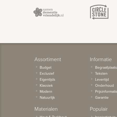
Assortiment
Informatie
Budget
Begraafplaat
Exclusief
Teksten
Eigentijds
Levertijd
Klassiek
Onderhoud
Modern
Prijsinformati
Natuurlijk
Garantie
Materialen
Populair
Hout & Teakhout
Inspiratietuin