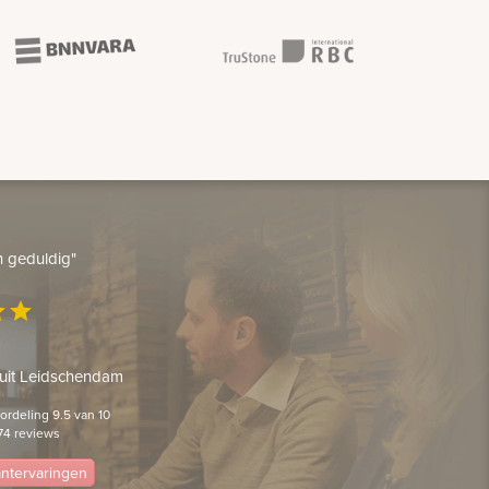
en geduldig"
ar
star
 uit Leidschendam
rdeling 9.5 van 10
74 reviews
lantervaringen