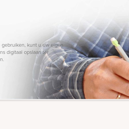
 gebruiken, kunt u uw eigen
s digitaal opslaan ter
n.