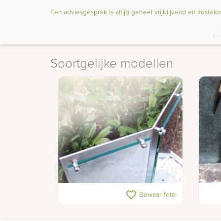
Een adviesgesprek is altijd geheel vrijblijvend en kostelo
Soortgelijke modellen
Detailfoto van grafmonument in
Bron
favorite_border
Bewaar foto
RVS en glas