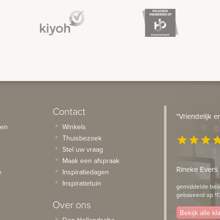
Contact
"Vriendelijk 
sen
Winkels
Thuisbezoek
star
star
star
st
Stel uw vraag
Maak een afspraak
Rineke Evers
e
Inspiratiedagen
Inspiratietuin
gemiddelde beoo
gebaseerd op 11
Over ons
Bekijk alle k
Den Hollandsche