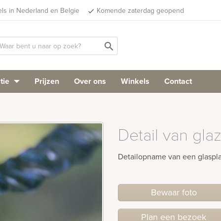
els in Nederland en Belgie
Komende zaterdag geopend
done
search
tie
Prijzen
Over ons
Winkels
Contact
Detail van glaz
Detailopname van een glaspl
Bewaar foto
Plan
een
bezoek