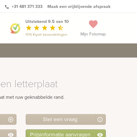
+31 481 371 333
Maak een vrijblijvende afspraak
phone
Uitstekend 9.5 van 10
favorite
star
star
star
star
star_half
Mijn Fotomap
1174 Kiyoh beoordelingen
en letterplaat
aat met ruw geknabbelde rand.
Stel
een
vraag
Prijsinformatie aanvragen