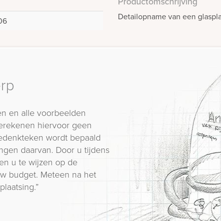
Productomschrijving
Detailopname van een glaspl
06
erp
n en alle voorbeelden
erekenen hiervoor geen
 gedenkteken wordt bepaald
ngen daarvan. Door u tijdens
en u te wijzen op de
 uw budget. Meteen na het
plaatsing.”