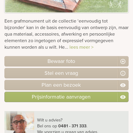
Bekijk
ook:
Een grafmonument uit de collectie ‘eenvoudig tot
bijzonder’ kan in de basis eenvoudig van ontwerp zijn, maar
qua materiaal, accessoires, afwerking en persoonlijke
elementen zo ingetogen of expressief vormgegeven
kunnen worden als u wilt. He...
lees meer >
Bewaar foto
Stel
een
vraag
Plan
een
bezoek
Prijsinformatie aanvragen
Wilt u advies?
Bel ons
op
0481 - 371 333
.
We voorzien u graag van advies.