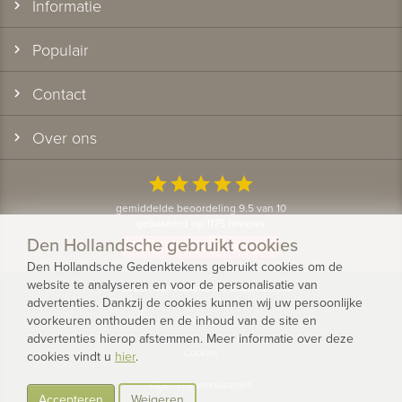
Informatie
Populair
Contact
Over ons
star
star
star
star
star
gemiddelde beoordeling 9.5 van 10
gebaseerd op 1175 reviews
Den Hollandsche gebruikt cookies
Bekijk alle klantervaringen
Den Hollandsche Gedenktekens gebruikt cookies om de
website te analyseren en voor de personalisatie van
© 2026 - Den Hollandsche Gedenktekens
advertenties. Dankzij de cookies kunnen wij uw persoonlijke
voorkeuren onthouden en de inhoud van de site en
Privacy
advertenties hierop afstemmen. Meer informatie over deze
Cookies
cookies vindt u
hier
.
Algemene voorwaarden
Accepteren
Weigeren