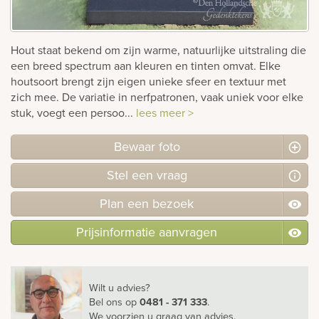
Bekijk
ook:
Hout staat bekend om zijn warme, natuurlijke uitstraling die
een breed spectrum aan kleuren en tinten omvat. Elke
houtsoort brengt zijn eigen unieke sfeer en textuur met
zich mee. De variatie in nerfpatronen, vaak uniek voor elke
stuk, voegt een persoo...
lees meer >
Bewaar foto
Stel
een
vraag
Plan
een
bezoek
Prijsinformatie aanvragen
Wilt u advies?
Bel ons
op
0481 - 371 333
.
We voorzien u graag van advies.