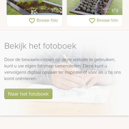
Matte grafsteen met
Grafsteen met bronzen
favorite_border
favorite_border
Bewaar foto
Bewaar foto
grafkunst
brug
Bekijk het fotoboek
Door de bewaarknoppen op deze website te gebruiken,
kunt u uw eigen fotomap samenstellen. Deze kunt u
vervolgens digitaal opslaan ter inspiratie of voor als u bij ons
komt oriënteren.
Naar het fotoboek