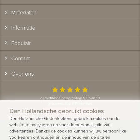
Materialen
Informatie
Populair
Contact
Over ons
star
star
star
star
star
gemiddelde beoordeling 9.5 van 10
gebaseerd op 1175 reviews
Den Hollandsche gebruikt cookies
Bekijk alle klantervaringen
Den Hollandsche Gedenktekens gebruikt cookies om de
website te analyseren en voor de personalisatie van
© 2026 - Den Hollandsche Gedenktekens
advertenties. Dankzij de cookies kunnen wij uw persoonlijke
voorkeuren onthouden en de inhoud van de site en
Privacy