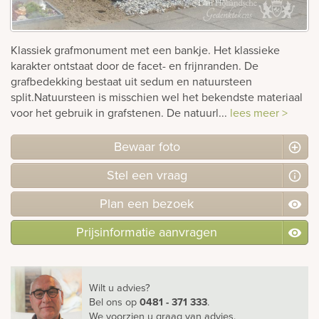
Bekijk
ook:
Klassiek grafmonument met een bankje. Het klassieke
karakter ontstaat door de facet- en frijnranden. De
grafbedekking bestaat uit sedum en natuursteen
split.Natuursteen is misschien wel het bekendste materiaal
voor het gebruik in grafstenen. De natuurl...
lees meer >
Bewaar foto
Stel
een
vraag
Plan
een
bezoek
Prijsinformatie aanvragen
Wilt u advies?
Bel ons
op
0481 - 371 333
.
We voorzien u graag van advies.