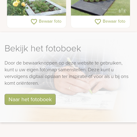
Natuursteen
Grafmonument grafkunst
favorite_border
favorite_border
Bewaar foto
Bewaar foto
grafmonument met de
hemelpoort
Bekijk het fotoboek
Door de bewaarknoppen op deze website te gebruiken,
kunt u uw eigen fotomap samenstellen. Deze kunt u
vervolgens digitaal opslaan ter inspiratie of voor als u bij ons
komt oriënteren.
Naar het fotoboek