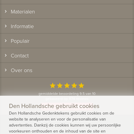
Materialen
Informatie
Populair
Contact
Over ons
star
star
star
star
star
gemiddelde beoordeling 9.5 van 10
gebaseerd op 1174 reviews
Den Hollandsche gebruikt cookies
Bekijk alle klantervaringen
Den Hollandsche Gedenktekens gebruikt cookies om de
website te analyseren en voor de personalisatie van
© 2026 - Den Hollandsche Gedenktekens
advertenties. Dankzij de cookies kunnen wij uw persoonlijke
voorkeuren onthouden en de inhoud van de site en
Privacy