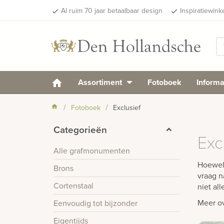
Al ruim 70 jaar betaalbaar design
Inspiratiewink
done
done
Assortiment
Fotoboek
Informa
Fotoboek
Exclusief
Categorieën
Exc
Alle grafmonumenten
Hoewel 
Brons
vraag n
Cortenstaal
niet al
Meer ov
Eenvoudig tot bijzonder
Eigentijds