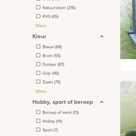
Natuursteen
(
216
)
RVS
(
65
)
Meer...
Hout
Houtimitatie
Leisteen
Lood
Ruwe steen
Ruwe steen
Versteend hout
Zandsteen
Zwerfkeien
(
(
34
1
)
)
(
5
(
)
(
(
1
(
(
2
)
6
1
6
)
)
)
)
(
9
)
Kleur
Blauw
(
68
)
Bruin
(
55
)
Grafm
Donker
(
87
)
RVS
Grijs
(
96
)
Zwart
(
79
)
Meer...
Antraciet
Beige
Groen
Kleurrijk
Licht
Lichtblauw
Oranje
Paars
Rood
Roze
Wit
(
16
(
(
(
(
(
34
(
6
)
9
2
(
38
16
)
)
15
)
(
)
(
32
)
)
54
)
(
1
)
)
)
Hobby, sport of beroep
Beroep of werk
(
13
)
Hobby
(
14
)
Sport
(
7
)