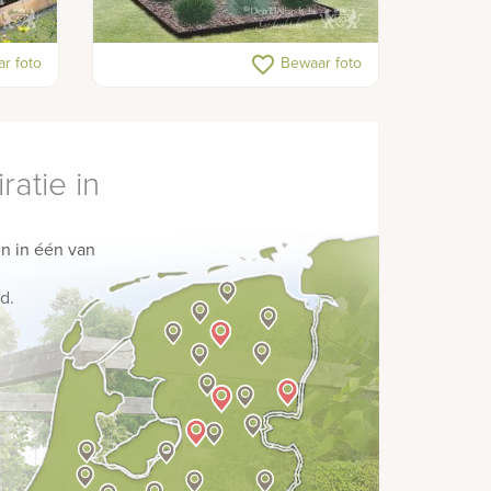
Moderne kunstzinnige grafzuil met
favorite_border
r foto
Bewaar foto
bronzen beeldjes
ratie in
n in één van
d.