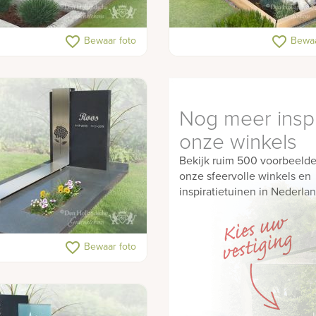
edenkteken met
Grafmonument van hout
favorite_border
favorite_border
Bewaar foto
Bewaa
enaarsbeeld
Nog meer inspi
onze winkels
Bekijk ruim 500 voorbeelde
onze sfeervolle winkels en
inspiratietuinen in Nederlan
RVS
favorite_border
Bewaar foto