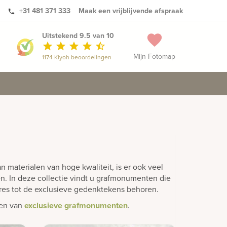
+31 481 371 333
Maak een vrijblijvende afspraak
phone
Uitstekend 9.5 van 10
favorite
star
star
star
star
star_half
Mijn Fotomap
1174 Kiyoh beoordelingen
materialen van hoge kwaliteit, is er ook veel
n. In deze collectie vindt u grafmonumenten die
oires tot de exclusieve gedenktekens behoren.
gen van
exclusieve grafmonumenten
.