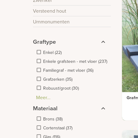
Zwerfkei
Versteend hout
Urnmonumenten
Graftype
Enkel
(
22
)
Enkele grafsteen - met vloer
(
237
)
Familiegraf - met vloer
(
36
)
Grafzerken
(
35
)
Robuust/groot
(
30
)
Meer...
Familiegraf - enkel breed
Kort graf
(
17
)
(
14
)
Grafm
Materiaal
Brons
(
38
)
Cortenstaal
(
37
)
Glas
(
116
)