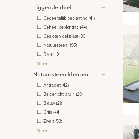
Liggende deel
Duo-g
Gedeeltelijk beplanting
(
41
)
kunst
Geheel beplanting
(
44
)
Gesloten dekplaat
(
36
)
Natuursteen
(
195
)
Rivier
(
31
)
Meer...
Cortenstaal
Geheel beplanting in vlakken
Glas
Golfvorm of bogen
Hart
Hout
Kleine uitsparing
Leisteen
Natuurlijk
RVS
Sierlijk of ovaal
Strip of band
(
(
(
(
7
16
21
7
)
)
)
)
(
(
5
10
)
(
26
)
(
15
(
)
5
)
(
)
16
(
24
)
)
(
22
)
Natuursteen kleuren
Antraciet
(
42
)
Beige/licht bruin
(
20
)
Blauw
(
21
)
Graf 
Grijs
(
44
)
Zwart
(
53
)
Meer...
Groen
Houtimitatie
Paars
Rood/oranje/bruin
Roze
Wit/gebroken wit
(
(
(
2
2
8
)
)
)
(
6
)
(
12
(
8
)
)