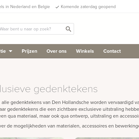
els in Nederland en Belgie
Komende zaterdag geopend
done
search
tie
Prijzen
Over ons
Winkels
Contact
lusieve gedenktekens
alle gedenktekens van Den Hollandsche worden vervaardigd van 
aar gedenktekens die een zichtbare exclusieve uitstraling hebbe
leen qua materiaal, maar ook qua ontwerp, uitstraling en access
er de mogelijkheden van materialen, accessoires en bewerkin