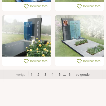
Moderne grafsteen met
Familiegraf glazen
favorite_border
favorite_border
Bewaar foto
Bewaar foto
twee glazen letterplaten
letterplaat
Grafsteen blauw glas
Grafmonument jong en
favorite_border
favorite_border
Bewaar foto
Bewaar foto
eigentijds
...
vorige
1
2
3
4
5
6
volgende