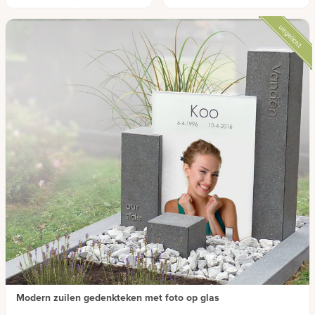
en glas
moderne uitstraling
uitgelicht
Modern zuilen gedenkteken met foto op glas