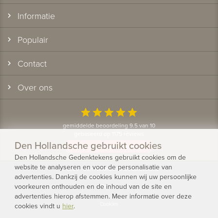
Informatie
Populair
Contact
Over ons
star
star
star
star
star
gemiddelde beoordeling 9.5 van 10
gebaseerd op 1175 reviews
Den Hollandsche gebruikt cookies
Bekijk alle klantervaringen
Den Hollandsche Gedenktekens gebruikt cookies om de
website te analyseren en voor de personalisatie van
© 2026 - Den Hollandsche Gedenktekens
advertenties. Dankzij de cookies kunnen wij uw persoonlijke
voorkeuren onthouden en de inhoud van de site en
Privacy
advertenties hierop afstemmen. Meer informatie over deze
Cookies
cookies vindt u
hier
.