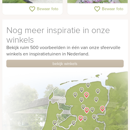
Glazen grafmonument met
Lichte ruwe gedenksteen
favorite_border
favorite_border
Bewaar foto
Bewaar foto
zonnebloem en foto
en blauw glas
Nog meer inspiratie in onze
winkels
Bekijk ruim 500 voorbeelden in één van onze sfeervolle
winkels en inspiratietuinen in Nederland.
bekijk winkels