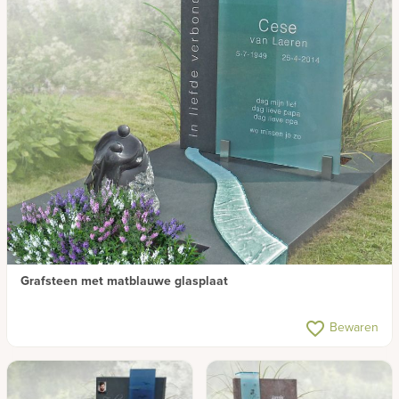
Grafsteen met matblauwe glasplaat
favorite_border
Bewaren