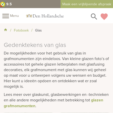
Categorieën
9.5
Maak een vrijblijvende afspraak
close
menu
search
favorite
Alle
Menu
grafmonumenten
Brons
Mijn
Fotoboek
Glas
Assortiment
Cortenstaal
Gedenktekens van glas
Fotoboek
Informatie
Fotomap
Eenvoudig
tot
De mogelijkheden voor het gebruik van glas in
Prijzen
Over
bijzonder
grafmonumenten zijn eindeloos. Van kleine glazen foto’s of
accessoires tot gehele glazen letterplaten met glasfusing
ons
Winkels
Contact
Eigentijds
decoraties, elk grafmonument met glas kunnen wij geheel
op maat voor u ontwerpen volgens uw wensen en budget.
Exclusief
Hier kunt u ideeën opdoen en ontdekken wat er zoal
Glas
mogelijk is.
Grafzerken
Lees meer over glaskunst, glasbewerkingen en -technieken
en alle andere mogelijkheden met betrekking tot
glazen
Hout
grafmonumenten
.
INOX