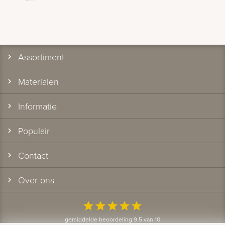
Assortiment
Materialen
Informatie
Populair
Contact
Over ons
star
star
star
star
star
gemiddelde beoordeling 9.5 van 10