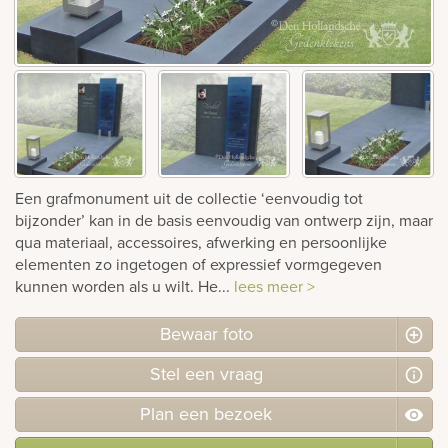
Bekijk
ook:
Een grafmonument uit de collectie ‘eenvoudig tot
bijzonder’ kan in de basis eenvoudig van ontwerp zijn, maar
qua materiaal, accessoires, afwerking en persoonlijke
elementen zo ingetogen of expressief vormgegeven
kunnen worden als u wilt. He...
lees meer >
Bewaar foto
Stel
een
vraag
Plan
een
bezoek