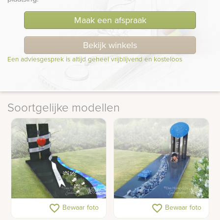
Maak een afspraak
Bekijk winkels
Een adviesgesprek is altijd geheel vrijblijvend en kosteloos
Soortgelijke modellen
Liefdevol grafmonument
Modern gedenkteken
favorite_border
favorite_border
Bewaar foto
Bewaar foto
voor tiener
met glazen decoraties