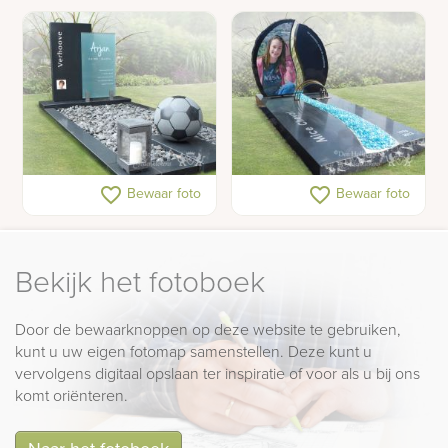
Grafmonument kind met
Grafmonument met foto
favorite_border
favorite_border
Bewaar foto
Bewaar foto
voetbal
op glas
Bekijk het fotoboek
Door de bewaarknoppen op deze website te gebruiken,
kunt u uw eigen fotomap samenstellen. Deze kunt u
vervolgens digitaal opslaan ter inspiratie of voor als u bij ons
komt oriënteren.