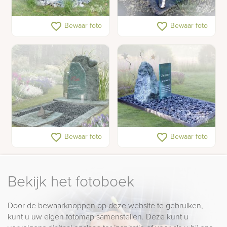
Kindergrafsteen glas
Urnengraf gedenksteen
favorite_border
favorite_border
Bewaar foto
Bewaar foto
Gedenkmonument met
Kindergrafmonument
favorite_border
favorite_border
Bewaar foto
Bewaar foto
hart
Bekijk het fotoboek
Door de bewaarknoppen op deze website te gebruiken,
kunt u uw eigen fotomap samenstellen. Deze kunt u