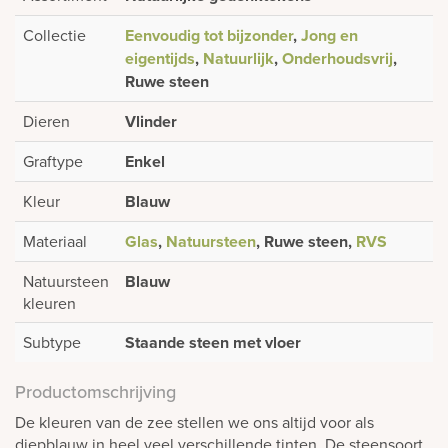
Collectie
Eenvoudig tot bijzonder
,
Jong en
eigentijds
,
Natuurlijk
,
Onderhoudsvrij
,
Ruwe steen
Dieren
Vlinder
Graftype
Enkel
Kleur
Blauw
Materiaal
Glas
,
Natuursteen
, Ruwe steen,
RVS
Natuursteen
Blauw
kleuren
Subtype
Staande steen met vloer
Productomschrijving
De kleuren van de zee stellen we ons altijd voor als
diepblauw in heel veel verschillende tinten. De steensoort