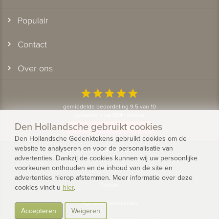
Populair
Contact
Over ons
star
star
star
star
star
gemiddelde beoordeling 9.5 van 10
gebaseerd op 1174 reviews
Den Hollandsche gebruikt cookies
Bekijk alle klantervaringen
Den Hollandsche Gedenktekens gebruikt cookies om de
website te analyseren en voor de personalisatie van
© 2026 - Den Hollandsche Gedenktekens
advertenties. Dankzij de cookies kunnen wij uw persoonlijke
voorkeuren onthouden en de inhoud van de site en
Privacy
advertenties hierop afstemmen. Meer informatie over deze
Cookies
cookies vindt u
hier
.
Algemene voorwaarden
Accepteren
Weigeren