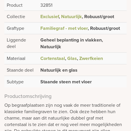
Product
32851
Collectie
Exclusief
,
Natuurlijk
, Robuust/groot
Graftype
Familiegraf - met vloer
, Robuust/groot
Liggende
Geheel beplanting in vlakken,
deel
Natuurlijk
Materiaal
Cortenstaal
,
Glas
,
Zwerfkeien
Staande deel
Natuurlijk en glas
Subtype
Staande steen met vloer
Productomschrijving
Op begraafplaatsen zijn nog vaak de meer traditionele of
klassieke familiegraven te zien. Ook deze hebben hun
charme, maar aan dit natuurlijke dubbel graf met
cortenstaal is te zien dat er nog veel meer mogelijkheden
zijn. De gebruikte stenen in dit monument zijn allen