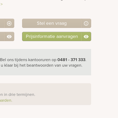
 >
Stel
een
vraag
Prijsinformatie aanvragen
Bel ons
tijdens kantooruren
op
0481 - 371 333
.
r u klaar bij het beantwoorden van uw vragen.
?
 in drie termijnen.
aarden.