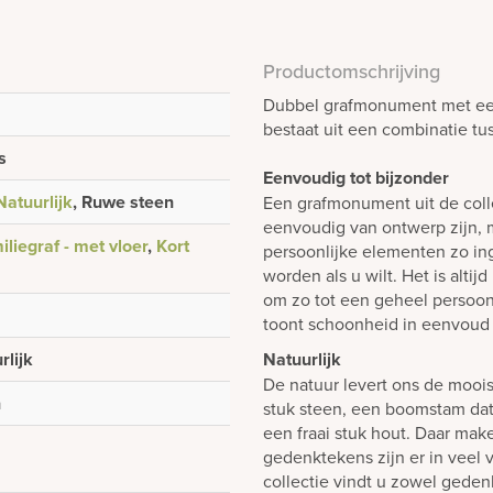
Productomschrijving
Dubbel grafmonument met een 
bestaat uit een combinatie tus
s
Eenvoudig tot bijzonder
Natuurlijk
, Ruwe steen
Een grafmonument uit de colle
eenvoudig van ontwerp zijn, m
iliegraf - met vloer
,
Kort
persoonlijke elementen zo i
worden als u wilt. Het is alti
om zo tot een geheel persoon
toont schoonheid in eenvoud 
rlijk
Natuurlijk
De natuur levert ons de mooi
n
stuk steen, een boomstam dat 
een fraai stuk hout. Daar mak
gedenktekens zijn er in veel 
collectie vindt u zowel gedenk