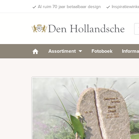
Al ruim 70 jaar betaalbaar design
Inspiratiewink
done
done
Assortiment
Fotoboek
Informa