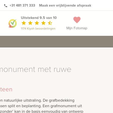
+31 481 371 333
Maak een vrijblijvende afspraak
phone
Uitstekend 9.5 van 10
favorite
star
star
star
star
star_half
Mijn Fotomap
1174 Kiyoh beoordelingen
afmonument met ruwe
steen
natuurlijke uitstraling. De grafbedekking
ssen split en beplanting. Een grafmonument uit
ijzonder’ kan in de basis eenvoudig van ontwerp