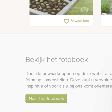
Elegant gedenkteken met
Graf
favorite_border
Bewaar foto
natuurlijke uitstraling
sfee
Bekijk het fotoboek
Door de bewaarknoppen op deze website te
fotomap samenstellen. Deze kunt u vervolgen
inspiratie of voor als u bij ons komt oriëntere
Naar het fotoboek