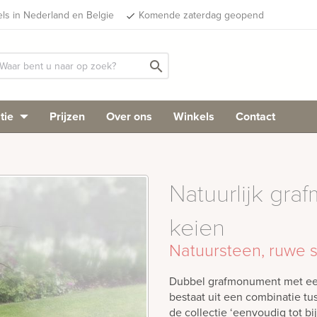
els in Nederland en Belgie
Komende zaterdag geopend
done
search
tie
Prijzen
Over ons
Winkels
Contact
Natuurlijk gr
keien
Natuursteen, ruwe 
Dubbel grafmonument met een 
bestaat uit een combinatie tu
de collectie ‘eenvoudig tot b