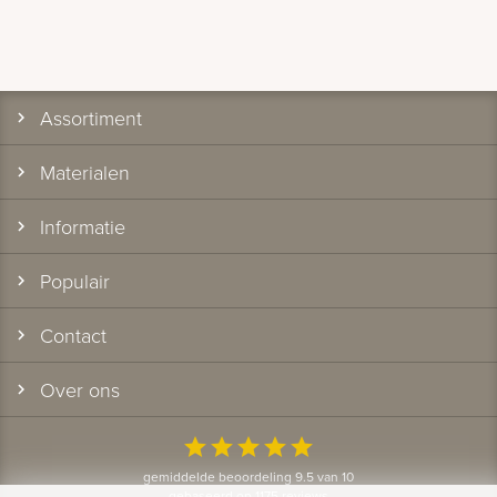
Assortiment
Materialen
Informatie
Populair
Contact
Over ons
star
star
star
star
star
gemiddelde beoordeling 9.5 van 10
gebaseerd op 1175 reviews