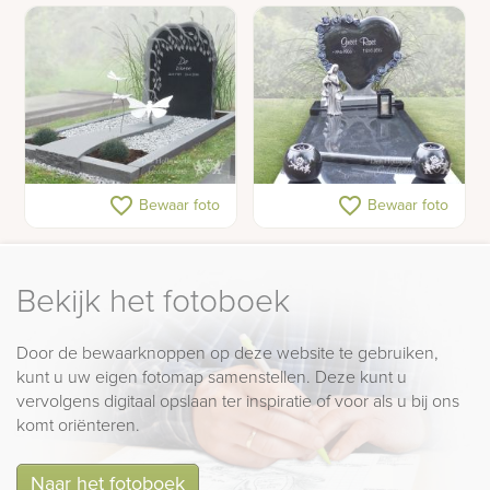
Gedenkteken met
Grafsteen met hart en
favorite_border
favorite_border
Bewaar foto
Bewaar foto
vlinders
rozen
Bekijk het fotoboek
Door de bewaarknoppen op deze website te gebruiken,
kunt u uw eigen fotomap samenstellen. Deze kunt u
vervolgens digitaal opslaan ter inspiratie of voor als u bij ons
komt oriënteren.
Naar het fotoboek