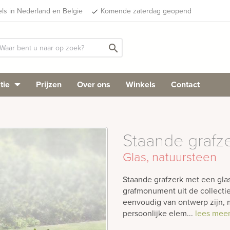
els in Nederland en Belgie
Komende zaterdag geopend
done
search
tie
Prijzen
Over ons
Winkels
Contact
Staande grafz
Glas, natuursteen
Staande grafzerk met een glas
grafmonument uit de collectie
eenvoudig van ontwerp zijn, m
persoonlijke elem...
lees meer