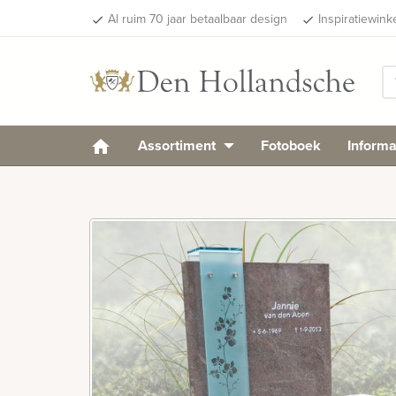
Al ruim 70 jaar betaalbaar design
Inspiratiewink
done
done
Assortiment
Fotoboek
Informa