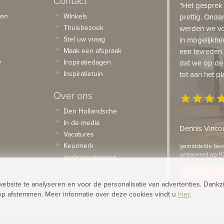
"Het gesprek
sen
Winkels
prettig. Onda
Thuisbezoek
werden we vo
Stel uw vraag
in mogelijkhe
Maak een afspraak
een tevreden 
e
Inspiratiedagen
dat we op de
Inspiratietuin
tot aan het pl
Over ons
star
star
star
st
Den Hollandsche
In de media
Dennis Vincou
Vacatures
Keurmerk
gemiddelde beoo
gebaseerd op 11
grafmonumenten
Bekijk alle k
site te analyseren en voor de personalisatie van advertenties. Dankzi
op afstemmen. Meer informatie over deze cookies vindt u
hier
.