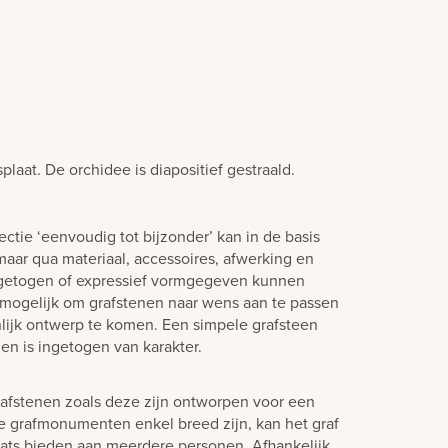
laat. De orchidee is diapositief gestraald.
ctie ‘eenvoudig tot bijzonder’ kan in de basis
aar qua materiaal, accessoires, afwerking en
ngetogen of expressief vormgegeven kunnen
jd mogelijk om grafstenen naar wens aan te passen
lijk ontwerp te komen. Een simpele grafsteen
en is ingetogen van karakter.
afstenen zoals deze zijn ontworpen voor een
e grafmonumenten enkel breed zijn, kan het graf
laats bieden aan meerdere personen. Afhankelijk