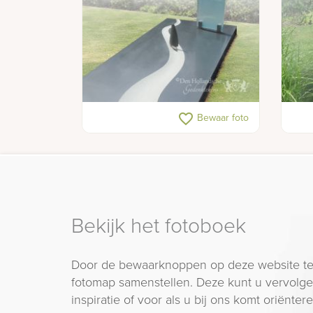
Gedenkteken met zeilboot op
Gede
favorite_border
Bewaar foto
rivier
sche
Bekijk het fotoboek
Door de bewaarknoppen op deze website te
fotomap samenstellen. Deze kunt u vervolgen
inspiratie of voor als u bij ons komt oriëntere