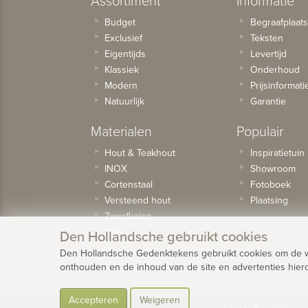
Budget
Begraafplaat
Exclusief
Teksten
Eigentijds
Levertijd
Klassiek
Onderhoud
Modern
Prijsinformati
Natuurlijk
Garantie
Materialen
Populair
Hout & Teakhout
Inspiratietuin
INOX
Showroom
Cortenstaal
Fotoboek
Versteend hout
Plaatsing
Zwerfkeien
Glas
Den Hollandsche gebruikt cookies
Den Hollandsche Gedenktekens gebruikt cookies om de web
onthouden en de inhoud van de site en advertenties hier
Accepteren
Weigeren