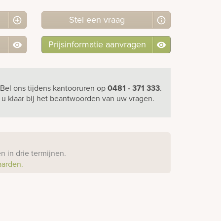
Stel
een
vraag
Prijsinformatie aanvragen
Bel ons
tijdens kantooruren
op
0481 - 371 333
.
r u klaar bij het beantwoorden van uw vragen.
?
 in drie termijnen.
aarden.