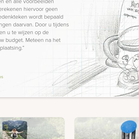
n en alle voorbeelden
erekenen hiervoor geen
 gedenkteken wordt bepaald
ngen daarvan. Door u tijdens
en u te wijzen op de
 uw budget. Meteen na het
plaatsing.”
os