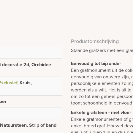
Productomschrijving
Staande grafzerk met een glasp
Eenvoudig tot bijzonder
 decoratie 2d, Orchidee
Een grafmonument uit de colle
eenvoudig van ontwerp zijn, m
Exclusief
, Kruis,
persoonlijke elementen zo i
worden als u wilt. Het is alti
om zo tot een geheel persoon
loer
toont schoonheid in eenvoud 
Enkele grafsteen - met vloer
Enkele grafmonumenten of gr
 Natuursteen, Strip of band
enkel breed graf. Hoewel dez
wel 2 of 3 diep zijn en dus p