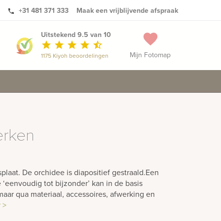
+31 481 371 333
Maak een vrijblijvende afspraak
phone
Uitstekend 9.5 van 10
favorite
star
star
star
star
star_half
Mijn Fotomap
1175 Kiyoh beoordelingen
erken
plaat. De orchidee is diapositief gestraald.Een
 ‘eenvoudig tot bijzonder’ kan in de basis
aar qua materiaal, accessoires, afwerking en
 >