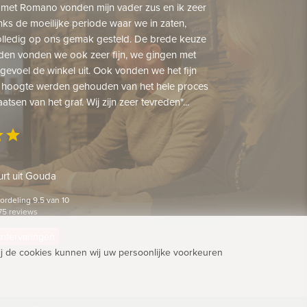
 met Romano vonden mijn vader zus en ik zeer
nks de moeilijke periode waar we in zaten,
lledig op ons gemak gesteld. De brede keuze
den vonden we ook zeer fijn, we gingen met
gevoel de winkel uit. Ook vonden we het fijn
 hoogte werden gehouden van het hele proces
aatsen van het graf. Wij zijn zeer tevreden"...
ar
star
rt uit Gouda
rdeling 9.5 van 10
75 reviews
lantervaringen
j de cookies kunnen wij uw persoonlijke voorkeuren