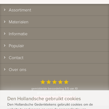
Assortiment
Materialen
Informatie
Populair
Contact
Over ons
star
star
star
star
star
gemiddelde beoordeling 9.5 van 10
gebaseerd op 1175 reviews
Den Hollandsche gebruikt cookies
Bekijk alle klantervaringen
Den Hollandsche Gedenktekens gebruikt cookies om de