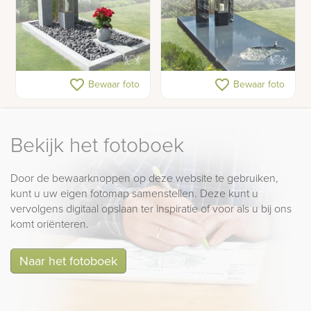
Grafsteen met drie
Modern grafmonument
favorite_border
favorite_border
Bewaar foto
Bewaar foto
zuilen en graflantaarn
met grafkunst en
regenboog
Bekijk het fotoboek
Door de bewaarknoppen op deze website te gebruiken,
kunt u uw eigen fotomap samenstellen. Deze kunt u
vervolgens digitaal opslaan ter inspiratie of voor als u bij ons
komt oriënteren.
Naar het fotoboek