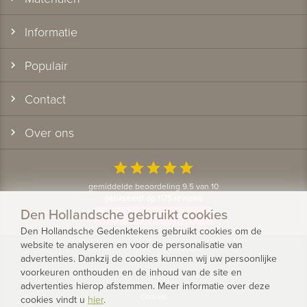
Informatie
Populair
Contact
Over ons
star
star
star
star
star
gemiddelde beoordeling 9.5 van 10
gebaseerd op 1175 reviews
Den Hollandsche gebruikt cookies
Bekijk alle klantervaringen
Den Hollandsche Gedenktekens gebruikt cookies om de
website te analyseren en voor de personalisatie van
© 2026 - Den Hollandsche Gedenktekens
advertenties. Dankzij de cookies kunnen wij uw persoonlijke
voorkeuren onthouden en de inhoud van de site en
Privacy
advertenties hierop afstemmen. Meer informatie over deze
Cookies
cookies vindt u
hier
.