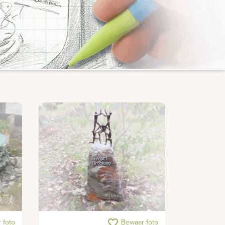
Zwerfsteen graf
favorite_border
 foto
Bewaar foto