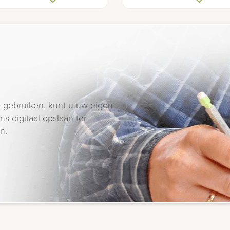
 gebruiken, kunt u uw eigen
s digitaal opslaan ter
n.