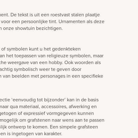
nt. De tekst is uit een roestvast stalen plaatje
t voor een persoonlijke tint. Urnamenten als deze
in onze showtuin bezichtigen.
n of symbolen kunt u het gedenkteken
aan het toepassen van religieuze symbolen, maar
sche weergave van een hobby. Ook woorden als
 prachtig symbolisch weer te geven door
n van beelden met personages in een specifieke
ctie ‘eenvoudig tot bijzonder’ kan in de basis
aar qua materiaal, accessoires, afwerking en
ngetogen of expressief vormgegeven kunnen
jd mogelijk om grafstenen naar wens aan te passen
lijk ontwerp te komen. Een simpele grafsteen
en is ingetogen van karakter.