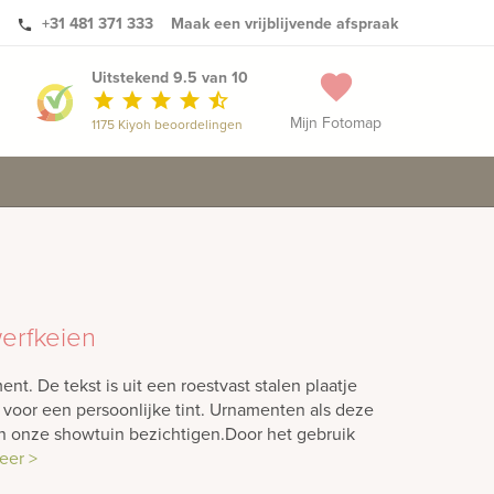
+31 481 371 333
Maak een vrijblijvende afspraak
phone
Uitstekend 9.5 van 10
favorite
star
star
star
star
star_half
Mijn Fotomap
1175 Kiyoh beoordelingen
werfkeien
nt. De tekst is uit een roestvast stalen plaatje
t voor een persoonlijke tint. Urnamenten als deze
in onze showtuin bezichtigen.Door het gebruik
eer >