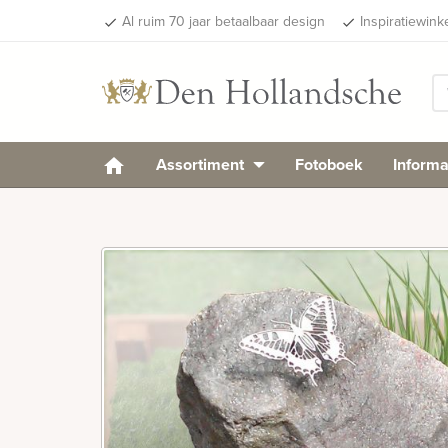
Al ruim 70 jaar betaalbaar design
Inspiratiewink
done
done
Assortiment
Fotoboek
Informa