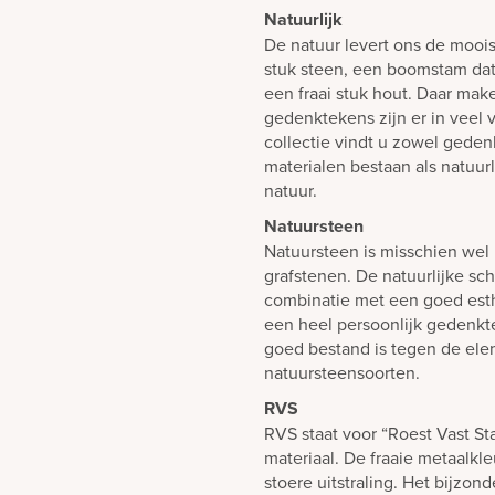
Natuurlijk
De natuur levert ons de mooi
stuk steen, een boomstam dat 
een fraai stuk hout. Daar mak
gedenktekens zijn er in veel 
collectie vindt u zowel gedenk
materialen bestaan als natuur
natuur.
Natuursteen
Natuursteen is misschien wel 
grafstenen. De natuurlijke sch
combinatie met een goed est
een heel persoonlijk gedenk
goed bestand is tegen de elem
natuursteensoorten.
RVS
RVS staat voor “Roest Vast St
materiaal. De fraaie metaalkl
stoere uitstraling. Het bijzond