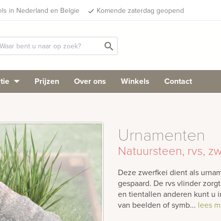
els in Nederland en Belgie
Komende zaterdag geopend
done
search
tie
Prijzen
Over ons
Winkels
Contact
Urnamenten
Natuursteen, rvs, z
Deze zwerfkei dient als urname
gespaard. De rvs vlinder zorg
en tientallen anderen kunt u 
van beelden of symb...
lees m