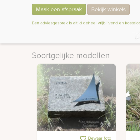
Maak een afspraak
Bekijk winkels
Een adviesgesprek is altijd geheel vrijblijvend en kostelo
Soortgelijke modellen
Urnen gedenkteken
Urne
favorite_border
Bewaar foto