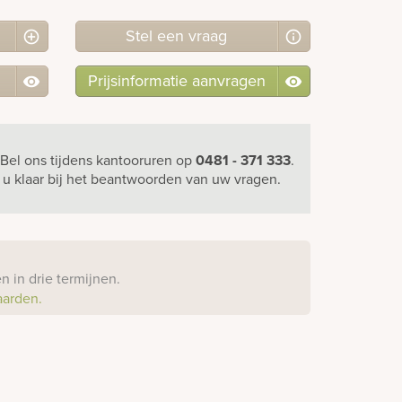
Stel
een
vraag
Prijsinformatie aanvragen
Bel ons
tijdens kantooruren
op
0481 - 371 333
.
r u klaar bij het beantwoorden van uw vragen.
?
 in drie termijnen.
aarden.