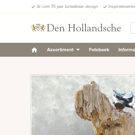
Al ruim 70 jaar betaalbaar design
Inspiratiewink
done
done
Assortiment
Fotoboek
Informa