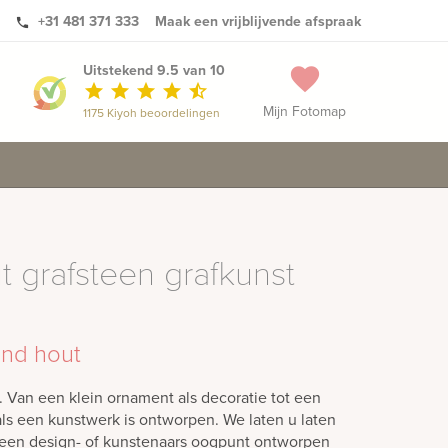
+31 481 371 333
Maak een vrijblijvende afspraak
phone
Uitstekend 9.5 van 10
favorite
star
star
star
star
star_half
Mijn Fotomap
1175 Kiyoh beoordelingen
 grafsteen grafkunst
end hout
n. Van een klein ornament als decoratie tot een
s een kunstwerk is ontworpen. We laten u laten
 een design- of kunstenaars oogpunt ontworpen