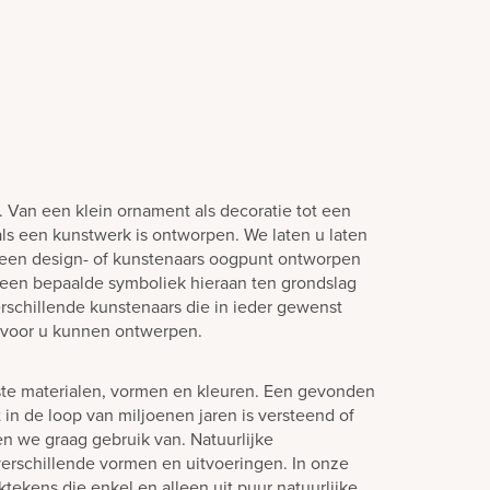
n. Van een klein ornament als decoratie tot een
s een kunstwerk is ontworpen. We laten u laten
 een design- of kunstenaars oogpunt ontworpen
een bepaalde symboliek hieraan ten grondslag
rschillende kunstenaars die in ieder gewenst
 voor u kunnen ontwerpen.
ste materialen, vormen en kleuren. Een gevonden
in de loop van miljoenen jaren is versteend of
en we graag gebruik van. Natuurlijke
verschillende vormen en uitvoeringen. In onze
tekens die enkel en alleen uit puur natuurlijke