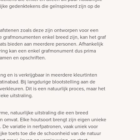
lijke gedenktekens die geïnspireerd zijn op de
afstenen zoals deze zijn ontworpen voor een
e grafmonumenten enkel breed zijn, kan het graf
laats bieden aan meerdere personen. Afhankelijk
ering kan een enkel grafmonument dus prima
amen en opschriften.
ling en is verkrijgbaar in meerdere kleurtinten
tinabad. Bij langdurige blootstelling aan de
verkleuren. Dit is een natuurlijk proces, maar het
eke uitstraling.
me, natuurlijke uitstraling die een breed
n omvat. Elke houtsoort brengt zijn eigen unieke
 De variatie in nerfpatronen, vaak uniek voor
ijke toets toe die de schoonheid van de natuur
rt groei, leven en vernieuwing, en staat