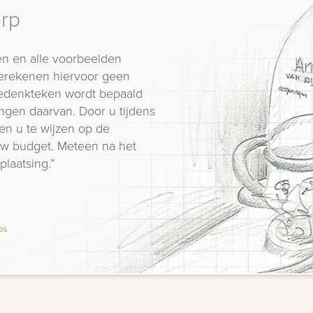
erp
n en alle voorbeelden
erekenen hiervoor geen
 gedenkteken wordt bepaald
ngen daarvan. Door u tijdens
en u te wijzen op de
 uw budget. Meteen na het
plaatsing.”
os