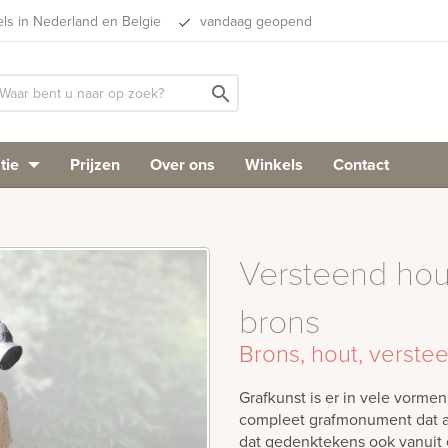
els in Nederland en Belgie
vandaag geopend
done
search
tie
Prijzen
Over ons
Winkels
Contact
Versteend hout
brons
Brons, hout, verste
Grafkunst is er in vele vorme
compleet grafmonument dat al
dat gedenktekens ook vanuit