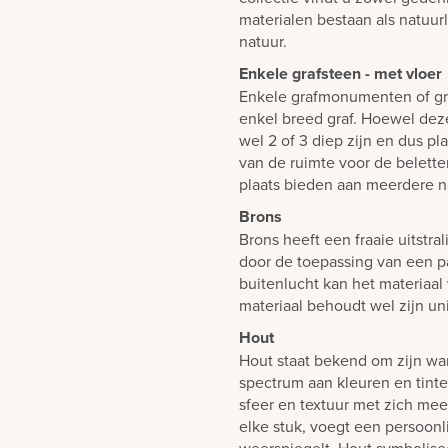
materialen bestaan als natuur
natuur.
Enkele grafsteen - met vloer
Enkele grafmonumenten of gr
enkel breed graf. Hoewel dez
wel 2 of 3 diep zijn en dus p
van de ruimte voor de belett
plaats bieden aan meerdere n
Brons
Brons heeft een fraaie uitstra
door de toepassing van een pa
buitenlucht kan het materiaal 
materiaal behoudt wel zijn uni
Hout
Hout staat bekend om zijn war
spectrum aan kleuren en tinte
sfeer en textuur met zich mee.
elke stuk, voegt een persoonl
weerspiegelt. Hout symbolisee