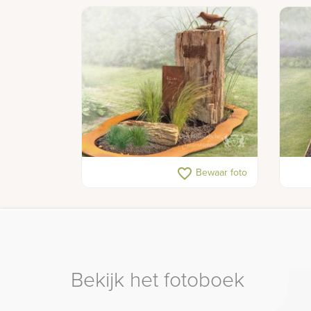
Uniek gedenkteken met versteend
Ruw 
favorite_border
Bewaar foto
hout en cortenstaal
tafe
Bekijk het fotoboek