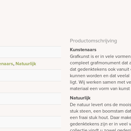
Productomschrijving
Kunstenaars
Grafkunst is er in vele vorme
compleet grafmonument dat al
enaars
,
Natuurlijk
dat gedenktekens ook vanuit
kunnen worden en dat veelal 
ligt. Wij werken samen met ve
materiaal een vorm van kunst
Natuurlijk
De natuur levert ons de mooi
stuk steen, een boomstam dat 
een fraai stuk hout. Daar mak
gedenktekens zijn er in veel 
collectie vindt u zowel gedenk